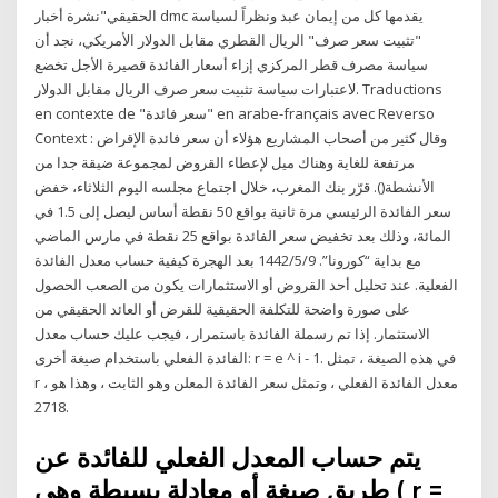
الحقيقي"نشرة أخبار dmc يقدمها كل من إيمان عبد ونظراً لسياسة
"تثبيت سعر صرف" الريال القطري مقابل الدولار الأمريكي، نجد أن
سياسة مصرف قطر المركزي إزاء أسعار الفائدة قصيرة الأجل تخضع
لاعتبارات سياسة تثبيت سعر صرف الريال مقابل الدولار. Traductions
en contexte de "سعر فائدة" en arabe-français avec Reverso
Context : وقال كثير من أصحاب المشاريع هؤلاء أن سعر فائدة الإقراض
مرتفعة للغاية وهناك ميل لإعطاء القروض لمجموعة ضيقة جدا من
الأنشطة(). قرّر بنك المغرب، خلال اجتماع مجلسه اليوم الثلاثاء، خفض
سعر الفائدة الرئيسي مرة ثانية بواقع 50 نقطة أساس ليصل إلى 1.5 في
المائة، وذلك بعد تخفيض سعر الفائدة بواقع 25 نقطة في مارس الماضي
مع بداية “كورونا”. 9‏‏/5‏‏/1442 بعد الهجرة كيفية حساب معدل الفائدة
الفعلية. عند تحليل أحد القروض أو الاستثمارات يكون من الصعب الحصول
على صورة واضحة للتكلفة الحقيقية للقرض أو العائد الحقيقي من
الاستثمار. إذا تم رسملة الفائدة باستمرار ، فيجب عليك حساب معدل
الفائدة الفعلي باستخدام صيغة أخرى: r = e ^ i - 1. في هذه الصيغة ، تمثل
r معدل الفائدة الفعلي ، وتمثل سعر الفائدة المعلن وهو الثابت ، وهذا هو ،
2718.
يتم حساب المعدل الفعلي للفائدة عن
طريق صيغة أو معادلة بسيطة وهي ( r =