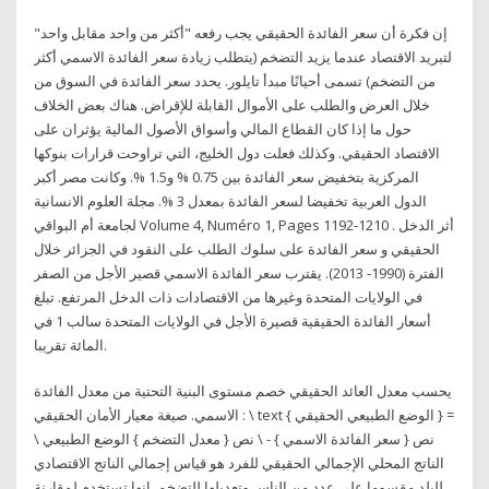
إن فكرة أن سعر الفائدة الحقيقي يجب رفعه "أكثر من واحد مقابل واحد"
لتبريد الاقتصاد عندما يزيد التضخم (يتطلب زيادة سعر الفائدة الاسمي أكثر
من التضخم) تسمى أحيانًا مبدأ تايلور. يحدد سعر الفائدة في السوق من
خلال العرض والطلب على الأموال القابلة للإقراض. هناك بعض الخلاف
حول ما إذا كان القطاع المالي وأسواق الأصول المالية يؤثران على
الاقتصاد الحقيقي. وكذلك فعلت دول الخليج، التي تراوحت قرارات بنوكها
المركزية بتخفيض سعر الفائدة بين 0.75 % و1.5 %. وكانت مصر أكبر
الدول العربية تخفيضا لسعر الفائدة بمعدل 3 %. مجلة العلوم الانسانية
لجامعة أم البواقي Volume 4, Numéro 1, Pages 1192-1210 . أثر الدخل
الحقيقي و سعر الفائدة على سلوك الطلب على النقود في الجزائر خلال
الفترة (1990- 2013). يقترب سعر الفائدة الاسمي قصير الأجل من الصفر
في الولايات المتحدة وغيرها من الاقتصادات ذات الدخل المرتفع. تبلغ
أسعار الفائدة الحقيقية قصيرة الأجل في الولايات المتحدة سالب 1 في
المائة تقريبا.
يحسب معدل العائد الحقيقي خصم مستوى البنية التحتية من معدل الفائدة
الاسمي. صيغة معيار الأمان الحقيقي : \ text { الوضع الطبيعي الحقيقي } =
\ نص { سعر الفائدة الاسمي } - \ نص { معدل التضخم } الوضع الطبيعي
الناتج المحلي الإجمالي الحقيقي للفرد هو قياس إجمالي الناتج الاقتصادي
للبلد مقسوما على عدد من الناس وتعديلها للتضخم. انها تستخدم لمقارنة