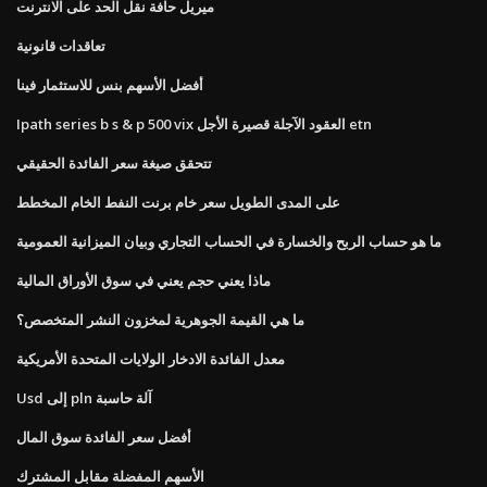
ميريل حافة نقل الحد على الانترنت
تعاقدات قانونية
أفضل الأسهم بنس للاستثمار فينا
Ipath series b s & p 500 vix العقود الآجلة قصيرة الأجل etn
تتحقق صيغة سعر الفائدة الحقيقي
على المدى الطويل سعر خام برنت النفط الخام المخطط
ما هو حساب الربح والخسارة في الحساب التجاري وبيان الميزانية العمومية
ماذا يعني حجم يعني في سوق الأوراق المالية
ما هي القيمة الجوهرية لمخزون النشر المتخصص؟
معدل الفائدة الادخار الولايات المتحدة الأمريكية
Usd إلى pln آلة حاسبة
أفضل سعر الفائدة سوق المال
الأسهم المفضلة مقابل المشترك