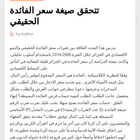
تتحقق صيغة سعر الفائدة
الحقيقي
by
Author
يدرس هذا البحث العلاقة بين تغيرات سعر الفائدة الحقيقي والنمو
الاقتصادي في الجزائر خلال الفترة 2006-2014 باستخدام أسلوب تحليلي،
وكانت نتيجة الدراسة أن سعر الفائدة في الجزائر قليلة الفعالية في التأثير
على النشاط الاقتصادي
وفقًا للنظرية الكلاسيكية ، الفائدة هي السعر المدفوع لتوفير رأس المال.
مثل قيمة الأشياء الأخرى ، يتم تحديد سعر الادخار من خلال الطلب على
المدخرات وعرضها. دعونا ننظر في جوانب العرض والطلب بشكل
منفصل. جانب الطلب: الطلب كيفية حساب قرض الفائدة البسيطة؟ إنهاء
القلق ، حساب سعر الفائدة يصبح سهلا. يجب عليك ضرب ضرب الرقم
الأساسي (P) في ضرب المعدل (r) عدد الفترات الزمنية (t). صيغة الفائدة
البسيطة هي كما يلي: كمال توفيق حطاب* مقدمة يتفق الفقهاء
والمفسرون على أن الربا كان من آخر ما حرم في القرآن الكريم، وبالرغم
من اتفاق علماء الأمة قديماً وحديثاً على حرمة الربا وشدة خطورته، إلا
أنهم اختلفوا اختلافاً واسعاً حول كثير من فروعه إعادة جدولة الديون هي