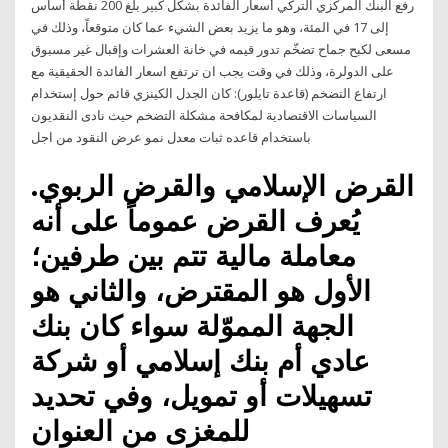
رفع البنك المركزي التركي أسعار الفائدة بشكل كبير بلغ 200 نقطة أساس
إلى 17 في المئة، وهو ما يزيد بعض الشيء عما كان متوقعاً، وذلك في
مسعى لكبح جماح تضخّم تدور قيمه في خانة العشرات وإقبال غير مسبوق
على الدولرة، وذلك في وقت يجب ان ترتفع اسعار الفائدة الحقيقية مع
ارتفاع التضخم (قاعدة تايلور): كان الجدل الكينزي قائم حول إستخدام
السياسات الاقتصادية لمكافحة مشكلة التضخم حيث نادى النقديون
باستخدام قاعده ثبات معدل نمو عرض النقود من اجل
القرض الإسلامي والقرض الربوي.
يُعرف القرض عموماً على أنه
معاملة مالية تتم بين طرفين؛
الأول هو المقترض، والثاني هو
الجهة المموّلة سواء كان بنك
عادي أم بنك إسلامي أو شركة
تسهيلات أو تمويل، وفي تحديد
للمغزى من العنوان