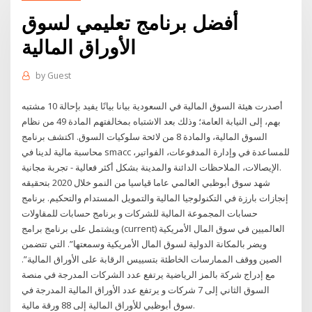
أفضل برنامج تعليمي لسوق
الأوراق المالية
by
Guest
أصدرت هيئة السوق المالية في السعودية بيانا بيانًا يفيد بإحالة 10 مشتبه
بهم، إلى النيابة العامة؛ وذلك بعد الاشتباه بمخالفتهم المادة 49 من نظام
السوق المالية، والمادة 8 من لائحة سلوكيات السوق. اكتشف برنامج
محاسبة مالية لدينا في smacc للمساعدة في وإدارة المدفوعات، الفواتير،
الإيصالات، الملاحظات الدائنة والمدينة بشكل أكثر فعالية - تجربة مجانية.
شهد سوق أبوظبي العالمي عاما قياسيا من النمو خلال 2020 بتحقيقه
إنجازات بارزة في التكنولوجيا المالية والتمويل المستدام والتحكيم. برنامج
حسابات المجموعة المالية للشركات و برنامج حسابات للمقاولات
ويشتمل على برنامج برامج (current) العالميين في سوق المال الأمريكية
ويضر بالمكانة الدولية لسوق المال الأمريكية وسمعتها”. التي تتضمن
الصين ووقف الممارسات الخاطئة بتسييس الرقابة على الأوراق المالية”.
مع إدراج شركة بالمز الرياضية يرتفع عدد الشركات المدرجة في منصة
السوق الثاني إلى 7 شركات و يرتفع عدد الأوراق المالية المدرجة في
سوق أبوظبي للأوراق المالية إلى 88 ورقة مالية.