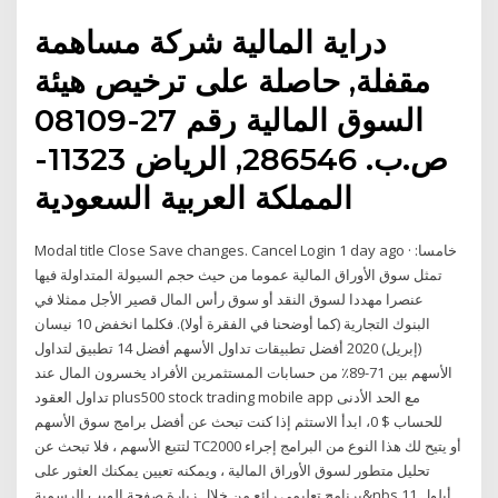
دراية المالية شركة مساهمة
مقفلة, حاصلة على ترخيص هيئة
السوق المالية رقم 27-08109
ص.ب. 286546, الرياض 11323-
المملكة العربية السعودية
Modal title Close Save changes. Cancel Login 1 day ago · خامسا:
تمثل سوق الأوراق المالية عموما من حيث حجم السيولة المتداولة فيها
عنصرا مهددا لسوق النقد أو سوق رأس المال قصير الأجل ممثلا في
البنوك التجارية (كما أوضحنا في الفقرة أولا). فكلما انخفض 10 نيسان
(إبريل) 2020 أفضل تطبيقات تداول الأسهم أفضل 14 تطبيق لتداول
الأسهم بين 71-89٪ من حسابات المستثمرين الأفراد يخسرون المال عند
تداول العقود plus500 stock trading mobile app مع الحد الأدنى
للحساب $ 0، ابدأ الاستثم إذا كنت تبحث عن أفضل برامج سوق الأسهم
لتتبع الأسهم ، فلا تبحث عن TC2000 أو يتيح لك هذا النوع من البرامج إجراء
تحليل متطور لسوق الأوراق المالية ، ويمكنه تعيين يمكنك العثور على
برنامج تعليمي رائع من خلال زيارة صفحة الويب الرسمية&nbs 11 أيلول