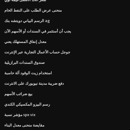
منحنى عرض الطلب على النفط الخام
الرسم البياني دويتشه بنك ag
يجب أن أستثمر في السندات أو الأسهم الآن
معدل إنفاق المستهلك يعني
جوجل حساب الأعمال التجارية عبر الإنترنت
صندوق السندات البرازيلية
استخدام زيت الوقود آلة حاسبة
دفع ضريبة مدينة نيويورك على الانترنت
بيع ضرائب الأسهم
رسم البيزو المكسيكي الكندي
مؤشر نسبة spx vix
مقايضة منحنى معدل البناء