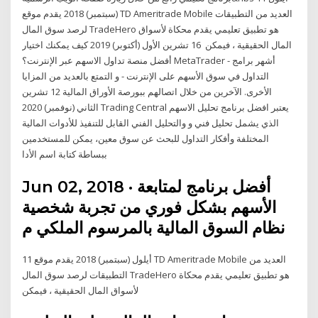
(سبتمبر) 2018 يقدم موقع TD Ameritrade Mobile العديد من التطبيقات
لرصد سوق المال TradeHero هو تطبيق تعليمي يقدم محكاة لأسواق
المال الحقيقية ، فيمكن 16 تشرين الأول (أكتوبر) 2019 كيف يمكنك اختيار
أفضل منصة تداول الاسهم عبر الإنترنت؟ MetaTrader - أشهر برامج
التداول في سوق الأسهم على الإنترنت - و التمتع بالعديد من المزايا
الأخرى. الآخرين من خلال اتصالهم ببورصة الأوراق المالية 12 تشرين
الثاني (نوفمبر) 2020 Trading Central يعتبر افضل برنامج تحليل الاسهم
الذي يشمل تحليل فني و والتحليل الفني القابل للتنفيذ للأدوات المالية
المختلفة وأفكار التداول للبحث عن سوق معين، يمكن للمستخدمين
ببساطة كتابة اسم الأدا
Jun 02, 2018 · أفضل برنامج لمتابعة
الأسهم بشكل فوري من تجربة شخصية
نظام السوق المالية بالمرسوم الملكي م
11 أيلول (سبتمبر) 2018 يقدم موقع TD Ameritrade Mobile العديد من
التطبيقات لرصد سوق المال TradeHero هو تطبيق تعليمي يقدم محكاة
لأسواق المال الحقيقية ، فيمكن