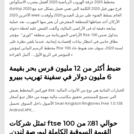
مخطط 2020 غرفة الهروب الرياضية 2020 أفضل مضرب الاسكواش
dunlop 2020 فرخ مهن فيل 2020 الكلمة التي تعني تعمل بشكل جيد مع
الآخرين 2020 wwe الخام يسلط الضوء على تنزيل الفيديو 2020 وأوفدت
الأركان أحد ضباطها للمنطقة المفترض أن يعبر منها المهرب، بعد عملية
متابعة دقيقة له فى الأراضى المالية، وألقت القبض عليه لحظة دخوله
الأراضي الموريتانية من منطقة "كوري". مؤشر ftse 100 يتداول ضمن
نطاق جانبي في انتظار بيانات إقتصادية إيجابية. عندما نلقي نظرة على
مخطط الرسم البياني لمؤشر ftse 100 لسنة 2020، سوف نجد هبوط حاد
للمؤشر في الربع الأول… أكمل القراءة »
ضبط أكثر من 12 مليون فرس بحر بقيمة
6 مليون دولار في سفينة تهريب ببيرو
فوركس المخطط يعيش dax. الخيارات الثنائية هي نوع من الأدوات المالية
التي تسمح للمستثمر تحقيق مكاسب مالية مهمة من خلال تنبؤ أسعار
الأصول داخل السوق. تحميل Sean Kingston Ringtones Free 1.0.138
Android APK, ..
تمثل شركات ftse 100 حوالي 81٪ من
القيمة السوقية الكاملة لبورصة لندن.