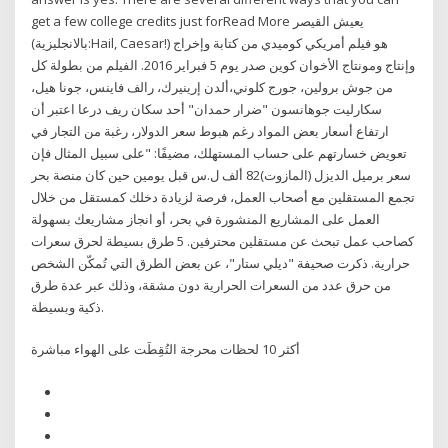
get a few college credits just forRead More يعيش القيصر
(بالانجليزية:Hail, Caesar!) هو فيلم أمريكي كوميدي من كتابة وإخراج
وإنتاج ومونتاج الأخوان كوين صدر يوم 5 فبراير 2016. الفيلم من بطولة كل
من جوش برولين، جورج كلوني،ألدن إرينيرك، رالف فاينس، جونا هيل،
سكارليت جوهانسون "ضرار حمدان" أحد سكان ريف درعا اعتبر أن
ارتفاع أسعار بعض المواد رغم هبوط سعر الدولار، رغبة من التجار في
تعويض خسارتهم على حساب المستهلك، مضيفًا: "على سبيل المثال فإن
سعر برميل الديزل (المازوت)82 ألف ل.س قبل يومين حين كان منصة بحر
تجمع المستقلين مع أصحاب العمل، فرصة لزيادة دخلك كمستقل من خلال
العمل على المشاريع المنشورة في بحر، أو انجاز مشاريعك بسهولة
كصاحب عمل تبحث عن مستقلين محترفين. 5 طرق بسيطة لحرق سعرات
حرارية. ذكرت صحيفة "ديلي ستار"، عن بعض الطرق التي تُمكّن الشخص
من حرق عدد من السعرات الحرارية دون مشقة، وذلك عبر عدة طرق
ذكية وبسيطة.
أكثر 10 لحظات محرجة التُقِطَت على الهواء مباشرة