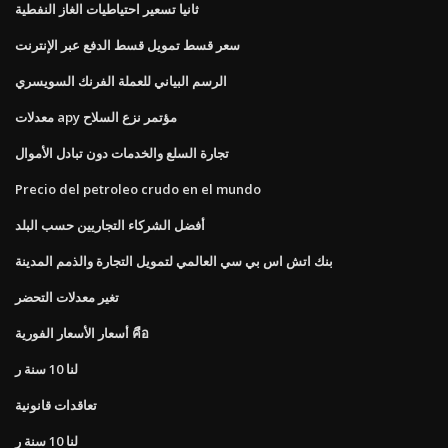
ثانيا تسعير احتياطيات الغاز النفطية
سعر قسط تمويل قسط الدفع عبر الإنترنت
الرسم البياني للعملة الفرنك السويسري
معدلات apy مؤتمر نزع السلاح
تجارة السلع والخدمات دون تبادل الأموال
Precio del petroleo crudo en el mundo
أفضل الشركاء التجاريين حسب البلد
بنك اتش اس بي سي العالمي لتمويل التجارة والذمم المدينة
تغير معدلات التحضر
أسعار الأسعار الفورية คือ
لنا 10 سنة ر
تعاقدات قانونية
لنا 10 سنة ر