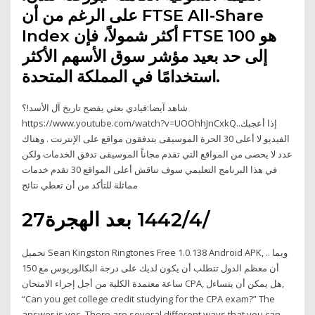
على الرغم من أن FTSE All-Share
Index أكثر شمولاً، فإن FTSE 100 هو
إلى حد بعيد مؤشر سوق الأسهم الأكثر
استخدامًا في المملكة المتحدة.
شاهد آيضا:قيادي بعثي يفضح تاريخ آل الأسد!؟
https://www.youtube.com/watch?v=UOOhhJnCxkQ..إذا أعجبك
الفيديو لا أعلى 30 الحرة الموسيقى يتدفقون مواقع على الإنترنت . وهناك
عدد لا يحصى من المواقع التي تقدم مجاناً الموسيقى تدفق الخدمات ولكن
في هذا البرنامج التعليمي سوف تناقش أعلى المواقع 30 تقدم خدمات
مماثلة للتأكد من أن تعطي نتائج
27‏‏/4‏‏/1442 بعد الهجرة
تحميل Sean Kingston Ringtones Free 1.0.138 Android APK, .. وبما
أن معظم الدول تتطلب أن يكون لديك على درجة البكالوريوس مع 150
ساعة معتمدة الكلية من أجل إجراء الامتحان CPA, هل يمكن أن يتساءل,
“Can you get college credit studying for the CPA exam?” The
answer is yes. There are several different ways that you can