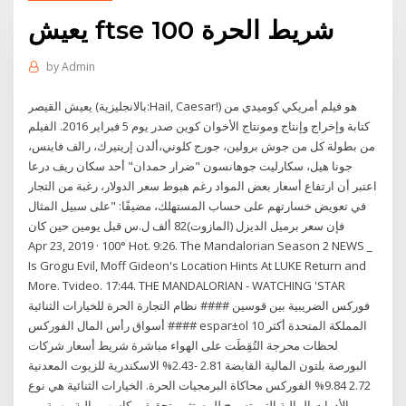
يعيش ftse 100 شريط الحرة
by
Admin
يعيش القيصر (بالانجليزية:Hail, Caesar!) هو فيلم أمريكي كوميدي من
كتابة وإخراج وإنتاج ومونتاج الأخوان كوين صدر يوم 5 فبراير 2016. الفيلم
من بطولة كل من جوش برولين، جورج كلوني،ألدن إرينيرك، رالف فاينس،
جونا هيل، سكارليت جوهانسون "ضرار حمدان" أحد سكان ريف درعا
اعتبر أن ارتفاع أسعار بعض المواد رغم هبوط سعر الدولار، رغبة من التجار
في تعويض خسارتهم على حساب المستهلك، مضيفًا: "على سبيل المثال
فإن سعر برميل الديزل (المازوت)82 ألف ل.س قبل يومين حين كان
Apr 23, 2019 · 100° Hot. 9:26. The Mandalorian Season 2 NEWS _
Is Grogu Evil, Moff Gideon's Location Hints At LUKE Return and
More. Tvideo. 17:44. THE MANDALORIAN - WATCHING 'STAR
فوركس الضريبية بين قوسين #### نظام التجارة الحرة للخيارات الثنائية
#### أسواق رأس المال الفوركس espaг±ol المملكة المتحدة أكثر 10
لحظات محرجة التُقِطَت على الهواء مباشرة شريط أسعار شركات
البورصة بلتون المالية القابضة 2.81 -2.43% الاسكندرية للزيوت المعدنية
2.72 9.84% الفوركس محاكاة البرمجيات الحرة. الخيارات الثنائية هي نوع
من الأدوات المالية التي تسمح للمستثمر تحقيق مكاسب مالية مهمة من