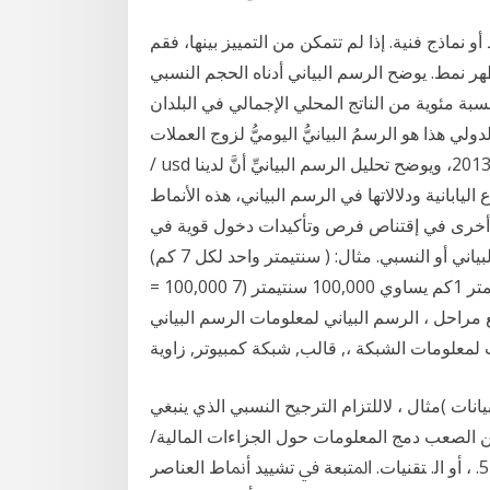
 نماذج فنية. إذا لم تتمكن من التمييز بينها، فقم
هر نمط. يوضح الرسم البياني أدناه الحجم النسبي
سبة مئوية من الناتج المحلي الإجمالي في البلدان
ا هو الرسمُ البيانيُّ اليوميُّ لزوج العملات eur
/ usd اليورو/ دولار في الفترة من 29 أكتوبر 2012 إلى 12 إبريل 2013، ويوضح تحليل الرسم البيانيِّ أنَّ لدينا
ابانية ودلالاتها في الرسم البياني، هذه الأنماط
 أخرى في إقتناص فرص وتأكيدات دخول قوية في
صفقاتك التداولية. 1 ـ تحويل مقياس الكتابي إلى مقياس البياني أو النسبي. مثال: ( سنتيمتر واحد لكل 7 كم)
الحل :. 1كم يساوي 1000متر المتر يساوي 100 سنتيمتر 1كم يساوي 100,000 سنتيمتر (7 100,000 =
حل ، الرسم البياني لمعلومات الرسم البياني Adobe Illustrator ، مواد
ات )مثال ، لاللتزام الترجيح النسبي الذي ينبغي
ن الصعب دمج المعلومات حول الجزاءات المالية/
األحكام بالسجن في رسم بياني واحد. ق ﺃﻭ ﺃﻧﻮﺍﻉ ﺍﻟﺒﻨﺎﺀ. 5. ، ﺃﻭ ﺍﻟ. ﺘﻘﻨﻴﺎﺕ. ﺍﳌﺘﺒﻌﺔ ﰲ ﺗﺸﻴﻴﺪ ﺃﳕﺎﻁ ﺍﻟﻌﻨﺎﺻﺮ