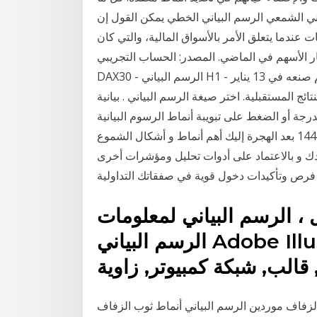
ياني الشمعي الرسم البياني الخطي يمكن القول إن
ندما يتعلق الأمر بالأسواق المالية، والتي كان
م في الماضي. المصدر: الحساب التجريبي - MetaTrader 5 Supreme Edition -
DAX30 - الرسم البياني H1 - نطاق البيانات: من 30 أكتوبر 2019 إلى 5 نوفمبر 2019. تم صنعه في 13 يناير
نتائج المستقبلية. اختر صيغة الرسم البياني . بيانية
الضغط على تبويبة أنماط الرسوم البيانية Chart Types لمشاهدة
كافة قوالب الرسوم البيانية لأوراق العمل في غوغل. 7‏‏/1‏‏/1442 بعد الهجرة إليك أهم أنماط و أشكال الشموع
ساعدك و بالاعتماد على أدوات تحليل ومؤشرات أخرى
، الرسم البياني لمعلومات
الرسم البياني Adobe Illustrator ، مواد تصميم الرسومات
لزفاف موردين الرسم البياني أنماط ثوب الزفاف