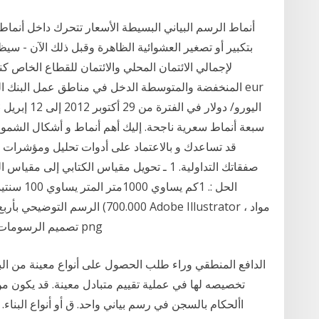
أنماط الرسم البياني البسيطة الأسعار تتحرك داخل أنماط أو
بتكبير أو تصغير العشوائية الظاهرة وقبل ذلك الآن - سيظ
لإجمالي الائتمان المحلي والائتمان للقطاع الخاص كن
المنخفضة والمتوسطة الدخل في مناطق عمل البنك الدولي هذ
سبعة أنماط سعرية ناجحة. إليك أهم أنماط و أشكال الشموع الي
قد تساعدك و بالاعتماد على أدوات تحليل ومؤشرات
700.000) الرسم التوضيحي بأربع مرا
تصميم الرسومات لمعلومات الشبكة ،, قالب, شبكة كمبيوتر, زاوية png
الدافع المنطقي وراء طلب الحصول على أنواع معينة من البيان
تخصيصه لها في عملية تقييم متبادل معينة. قد يكون م