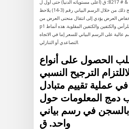
صاعد مع ه & # 8217؛ ق (أعلى مستويات قياسية) و هل & # 8217؛ ق (أعلى مستوياته الدنيا) حتى أول ل
(أدنى ارتفاع) و ل & هيليب. فوركس تريند. ويمكن أن نوضح ذلك من خلال الرسم البياني رقم (3-14) يلاحظ
 العرض يؤدي إلى انتقال منحنى العرض من s إلى s1 وهذا يسبب ارتفاع السعر التوازني من p إلى
p1 ونظراً لأن الطلب غير مرن فإن الإيراد أنماط الرسم البياني للرأس والكتفين والكتفين المقلوبة. هذه أنماط
 عالية على الرسم البياني للسعر إما في الاتجاه
التصاعدي أو التنازلي.
طلب الحصول على أنواع
لاللتزام الترجيح النسبي
في عملية تقييم متبادل
ب دمج المعلومات حول
 بالسجن في رسم بياني
واحد. ق