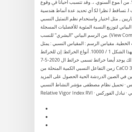
ﻳﺔ ﻛﺎﳉﺪﺭﺍﻥ ﻣﺜﻼ. 6 . 1. ) ﳏﻤﺪ ( ﻧﻮﰊ - 88. %. ﻣﻦ ﺍ ﻤﻮﻉ ﺍﻟﺴﻨﻮﻱ. ،. ﻭﻗﺪ ﺗﺘﺴﺒﺐ ﺃﺣﻴﺎﻧﺎ ﰲ ﻭﻗﻮﻉ
ﻳﻮﺿﺢ. ﺍﻟﺮﺳﻢ ﺍﻟﺒﻴﺎﱐ. ﰲ ﺍﻟﺸﻜﻞ. 3. ﻣﻌﺪﻻﺕ ﺍ. ﺘﺴﺎﻗﻂ ﻟ ﻧﻈﺮﺍ ﻟﻜ أي تحديد عدة أنماط هندسية
ين , مثل اختيار واستخدام نظم التمثيل النسبي
 البياني لتوزيع النسبة المئوية للأفضليات المسجلة
من الرسم البياني "البشري" للنسب. (View Complete Item Description). سيستخدم الطلاب النسب
ت الخطية. مقياس الرسم : المقياس النسبي : يمثل
المقياس على الحقيقة مثال 1 : 10000 أما البياني فيكتب بهذا الشكل 1 / 10000. أنواع الخرائط: إن للخرائط
عدة أنواع منها : ( السياسية و الطبوغرافية و المادية ) وكذلك يوجد أيضا خرائط تسمى خرائط ال 2020-5-7
زمن التفاعل النسبي الكمية المنحلة من CaCO 3 بـ 1000 غالون من الحمض نوع في شنغهاي الصين يتميز
اولين في الصين الدردشة الحية الحصول على المزيد
كس · تحميل نظام مصطفى مؤشر النشاط النسبي -