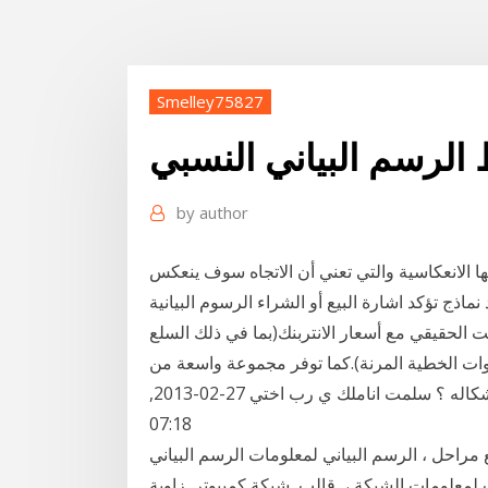
Smelley75827
 الرسم البياني النسبي
by
author
ها الانعكاسية والتي تعني أن الاتجاه سوف ينعكس
ماذج تؤكد اشارة البيع أو الشراء الرسوم البيانية
البيانية في الوقت الحقيقي مع أسعار الانتربنك(بما في ذلك السلع
لفة والأدوات الخطية المرنة).كما توفر مجموعة واسعة من
المؤشرات رد: ما هى أنواع الرسم البيانى .. ؟ وما هى أهم أشكاله ؟ سلمت اناملك ي رب اختي 27-02-2013,
07:18
لرسم البياني لمعلومات الرسم البياني Adobe Illustrator ، مواد تصميم
 الشبكة ،, قالب, شبكة كمبيوتر, زاوية png مقياس الرسم، هو ما سنتحدّث عنه بتفصيل