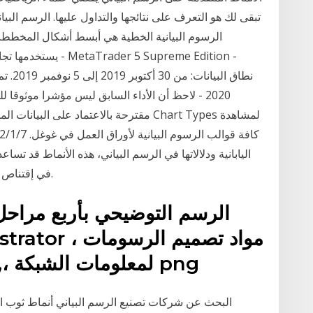
تبقى لك هو التعرف على نتائجها والتداول عليها. الرسم الب
الرسوم البيانية الخطية هي أبسط أشكال المخططات ع
يستخدمها تجار الأسه
2020 - لاحظ أن الأداء السابق ليس مؤشرا موثوقا لل
مقترحة بالاعتماد على البيانات المدرجة أو 
اليابانية ودلالاتها في الرسم البياني، هذه الأنماط قد ت
في إقتناص فرص وتأكيدات دخول قوية في صفقاتك التداولية.
الرسم التوضيحي بأربع مراحل 
لمعلومات الشبكة ،, قالب, شبكة كمبيوتر, زاوية png
البحث عن شركات تصنيع الرسم البياني أنماط ثوب ا