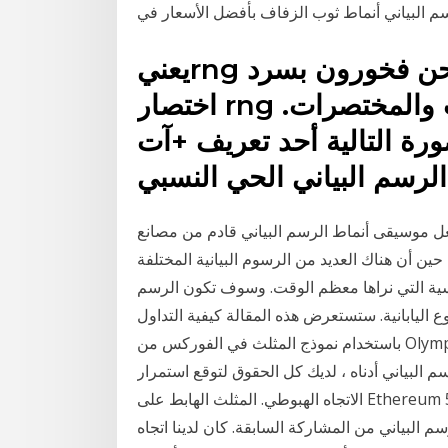
يعنيrng الرسم البياني الحي النسبي. نحن فخورون بسرد
اختصار rng في أكبر قاعده بيانات للاختصارات والمختصرات.
لية أحد تعريف +آت rng باللغة الانجليزيه:
بي.
أنماط الرسم البياني قادم من مصانع Cn على Alibaba.com. كذلك تستطيع
حين أن هناك العديد من الرسوم البيانية المختلفة
ئيسية التي نراها معظم الوقت. وسوف تكون الرسم
اليابانية. ستستعرض هذه المقالة كيفية التداول
باستخدام نموذج المثلث في الفوركس من Olymp Trade ، وتحقيق ربح قدره 1750 دولارًا في الأسبوع
لبياني أدناه ، لديك كل الحقوق لتوقع استمرار
الاتجاه الهبوطي. المثلث الهابط على Ethereum 5m يمكنك فتح مركز بيع عندما يندلع السعر من مستوى
 البياني من المشاركة السابقة. كان لدينا اتجاه