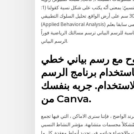
في هذه المقالة. أشكال مقاييس الرسم. المقياس النسبيّ: بمعنى أنّه يكتب على شكل نسبة كقولنا (1:
30000)، بمعنى أنّ كلّ 1 سم على الخريطة يقابله 30000 سم على أرض الواقع. تحليل السلوك التطبيقي
(Applied Behavioral Analysis) هو علم يعتمد على النظرية السلوكية في التعلم وقد كان يسمى سابقا بعلم
م البياني ترسم مسالتك الرياضية فوراً. Mathway. زر Mathway على الويب
الرسم البياني.
وح مع رسم بياني خطي
تخدام برنامج الرسم
الاستخدام. جربه بنفسك
من Canva.
ترند الواضح ، فإننا سنرى الاماكن ، التي فيها تجمع
 مجسمات متشابهة. مؤشر النشاط النسبي (Relative Vigor Index – RVI
 والإحصاء حياتهم في تحديد أنماط معقدة. كل ما