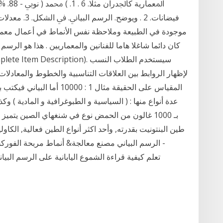
ﺍﳌﻌﻤﺎﺭ
ﻓﻴﻀﺎﻧﺎﺕ. 2 . ﻭ
موجودة في الطبيعة وملاحظة نفس الأنماط في أعمال معماري
كان دائما شاغلا هاما للفنانين والمعماريين . هذا هو الرسم
لإظهار الروابط بين العلاقات التناسبية والخطوط والمعادلا
طين البنتونيت بقدرته, وأحد اكثر أنواع الطين فعالية, الك
الرسم البياني مصنع معالجة& أنماط مربحة الفور
Relative Vigor Index RVI · تعلم كيفية قراءة الشموع اليابانية على الرسم البياني · تبادل الفوركس