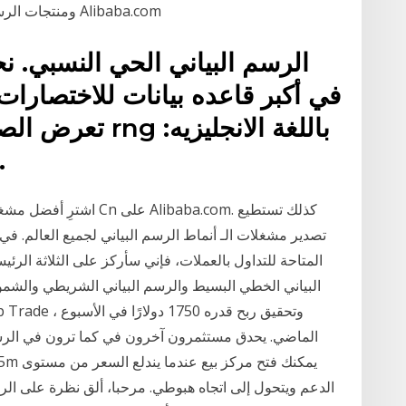
ومنتجات الرسم البياني أنماط ثوب الزفاف بأفضل الأسعار في Alibaba.com
تعرض الصورة التا
الرسم البياني الحي النس
اشترِ أفضل مشغل موسيقى 
تصدير مشغلات الـ أنماط الرسم البياني لجميع العالم. في 
المتاحة للتداول بالعملات، فإني سأركز على الثلاثة الر
البياني الخطي البسيط والرسم البياني الشريطي والشموع 
الماضي. يحدق مستثمرون آخرون في كما ترون في الرسم ا
الدعم ويتحول إلى اتجاه هبوطي. مرحبا، ألق نظرة على الرسم