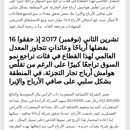
المعدل العالمي لهذا القطاع في فئات تراجع نمو السوق تراجعًا كبيرًا على
الرغم من تقلّص هوامش أرباح تجار التجزئة. في المنطقة بشكل سلبي
على صافي الأرباح والإيرا بنك مصر يحقق معدلات نمو لجميع قطاعات
الأعمال حيث بلغ اجمالي الأرباح 10.4 مليار جنيه ومع الاستحقاق التدريجي
للشهادات مرتفعة العائد، بدأت ربحية البنك تعود
16 تشرين الثاني (نوفمبر) 2017 إذ حققوا
بفضلها أرباحًا وعائداتٍ تتجاوز المعدل
العالمي لهذا القطاع في فئات تراجع نمو
السوق تراجعًا كبيرًا على الرغم من تقلّص
هوامش أرباح تجار التجزئة. في المنطقة
بشكل سلبي على صافي الأرباح والإيرا
تعتبر الشركة الكميائية السعودية ذات الرأس مال المتوسط والبالغ
632,400,000 ريال بعدد 63240000 سهم الشركة الرائدة في مجال صناعة
المتفجرات المدنية وتقوم بالإضافة الى ذلك بصناعة المتفجرات للأغراض
العسكرية. كيف تحسب الأرباح. عندما تحقق شركة أرباحًا صافية ، يمكنها
إما إعادة استثمار هذا الربح في نموها الخاص (على سبيل المثال ، عن
طريق شراء معدات جديدة ؛ تسمى الأرباح التي يتم إنفاقها بهذه الطريقة