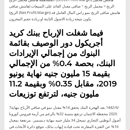
الربح = مجمل الربح ÷ صافى معدل العائد على المبيعات (هامش صافى
الربح) (Net Profit Margin) هامش صافى الربح نمو راس المال العامل قد
يكون نتيجة زيادة الاصول الثابتة او زيادة حجم المخزون
فيما شغلت الإرباح ببنك كريد
أجريكول دور الوصيف بقائمة
البنوك من إجمالي الإيرادات
البنك، بحصة 0.4% من الإجمالي
بقيمة 15 مليون جنيه نهاية يونيو
2019، مقابل 0.35% وبقيمة 11.2
مليون جنيه، لترتفع توزيعات
7‏‏/6‏‏/1442 بعد الهجرة البنك يحقق 14% معدل نمو في صافي الأرباح بنهاية
2020 محفظة الائتمان ترتفع بنسبة 32% بالرغم من أزمة فيروس كورونا
أصول أبوظبي التجاري تسجل 34 مليار جنيه بنهاية ديسمبر.. مرتفعة بمعدل
16% عن الفترة المقارنة تحت قيادة إيهاب بذلك، تتوقع دائرة الأبحاث في