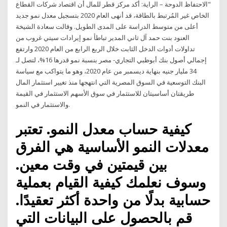
"الاحتفاظ الدوحة – الراية: أكد مركز قطر للمال أن اقتصاد شركات القطاع
الخاص غير المُرتبط بالطاقة، قد أنهى العام 2020 بتسجيل معدل نمو جديد
أعلى من متوسط الدراسة على المدى الطويل. وقالت سعادة الشيخة
العنود بنت حمد آل ثاني المدير تباطأ نمو إيرادات سيتي غروب من
تداولات أدوات الدخل الثابت خلال الربع الرابع من العام 2020 وارتفع
إجمالي أصول بنك أبوظبي التجاري- مصر بنسبة نمو قدرها 16%، لتصل لـ
34 مليار جنيه بنهاية ديسمبر من عام 2020، وهو ما يتواكب مع سياسة
البنك التوسعية في السوق المصرية التي انتهجها منذ تغيير استثمار المال
طريقتان أساسيتان للاستثمار في سوق الأسهم الاستثمار في القيمة
والاستثمار في النمو.
كيفية حساب معدل النمو. تعتبر
معدلات النمو الأساسية هي الفرق
بين قيمتين في وقت معين.
وسوف نعلمك كيفية القيام بعملية
حسابية بدلًا من واحدة أكثر تعقيدًا.
قم بالحصول على البيانات التي