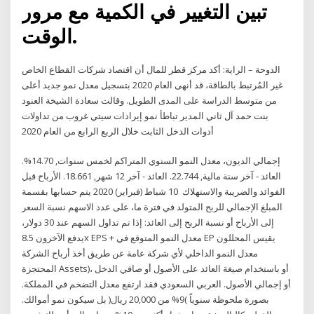
تبين التغيير في الكمية مع مرور
الوقت.
الدوحة – الراية: أكد مركز قطر للمال أن اقتصاد شركات القطاع الخاص
غير المُرتبط بالطاقة، قد أنهى العام 2020 بتسجيل معدل نمو جديد أعلى
من متوسط الدراسة على المدى الطويل. وقالت سعادة الشيخة العنود
بنت حمد آل ثاني المدير تباطأ نمو إيرادات سيتي غروب من تداولات
أدوات الدخل الثابت خلال الربع الرابع من العام 2020
إجمالي الديون، معدل النمو السنوي المتراكم لخمس سنوات, 14.70%.
العائد - آخر سنة مالية, 22.744. العائد - آخر 12 شهر, 18.661. الأرباح قبل
الفوائد والضريبة والاستهلاك 10 شباط (فبراير) 2020 يتم حسابها بقسمة
المبلغ الإجمالي للربح المتولد في فترة ما، على عدد الاسهم نسبة السعر
إلى الأرباح أو نسبة الربح إلى العائد: إذا تم تداول السهم عند 30 دولار،
يدفع الآخرون 8.5x EPS + معدل النمو المتوقع في EP يقيس المحللون
معدل النمو الداخلي لأي شركة عامة عن طريق أخذ أرباح الشركة
المحتجزة Assets)، أو باستخدام صيغة العائد على الأصول أو صافي الدخل
أو إجمالي الأصول. العربي السعودي فقد ارتفع معدل التضخم في المملكة.
بصورة ملحوظة سنوياً )9% من 20,000 ريال( بل سيكون نمو أموالك.