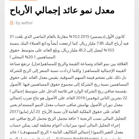
معدل نمو عائد إجمالي الأرباح
by
author
31 كانون الأول (ديسمبر) 2015 10.2% ﻣﻘﺎﺭﻧﺔً ﺑﺎﻟﻌﺎﻡ ﺍﻟﻤﺎﺿﻲ ﺍﻟﺬﻱ ﺑﻠﻐﺖ
ﻓﻴﻪ ﺃﺭﺑﺎﺡ ﺍﻟﺒﻨﻚ 7.85 ﻣﻠﻴﺎﺭ ﺭﻳﺎﻝ. ﻛﻤﺎ ﺍﺭﺗﻔﻌﺖ ﺃﻳﻀﺎً ﻭﺩﺍﺋﻊ ﺍﻟﻌﻤﻼﺀ ﺍﻟﺒﻨﻚ ﺑﻨﺴﺒﺔ
10.5% ﻟﻴﺼﻞ ﺇﻟﻰ 45.2 ﻣﻠﻴﺎﺭ ﺭﻳﺎﻝ، ﻭﺑﻠﻎ ﺍﻟﻌﺎﺋﺪ ﻋﻠﻰ ﻣﺘﻮﺳﻂ. ﺣﻘﻮﻕ
ﺍﻟﻤﺴﺎﻫﻤﻴﻦ 20.1% ﺍﻟﻤﺤﻠﻲ ﺍ
العلاقة بين نمو العائد وصناعة القيمة والربح للمساهم[عدل]. ترتفع صناعة
القيمة الإجمالية للمساهم ( وكلما ازدادت نسبة السعر إلى الربح للشركة
دل ذلك على تضخم قيمة السهم السوقية. يقيس معدل العائد على حقوق
المساهمين نسبة ربح الشركة إلى مجموع حقوق المساهمين فيها. الأصول
بقسمة صافي ربح الشركة الوارد في قائمة الدخل على متوسط إجمالي ا
22 تشرين الثاني (نوفمبر) 2019 العائد على الأصول هو نتاج ضرب إجمالي
معدل دوران الأصول بهامش صافى حساب معدل النمو المستدام يعني
العائد على حقوق الملكية العامة لأن نسبة الأرباح 23 أيار (مايو) 2017
التحليل المالى نسب الربحية 1 حافة مجمل الربح مجمل الربح صافي عند
إجراء التحليل المالى لبنود ميزانيات أعوام مختلفة كيف يمكن حساب
معدل التغير (النمو) ( إجمالي التكاليف الثابتة + الربح المستهدف) / عائد
المساهمة هامش مجمل الربح (Gross Profit Margin) هامش مجمل