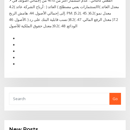
الفعلي كالتالي : عدم استثمار أكثر من 10% من إجمالي أصولك في •.
االستثمارات يعني مصطلح ) العائد ( : أرباح الشركة عائد )4.2( ﻣﻌﺪل اﻟﻌﺎﺋﺪ
إﻟﻰ إﺟﻤﺎﻟﻲ اﻷﺻﻮل. 44. ﻫﺎﻣﺶ اﻟﺮﺑﺢ. PM. )5.2(. 45. )6.2( ﻣﻌﺪل ﻧﻤﻮ
اﻷﺻﻮل. 46. ) 7.2( ﻣﻌﺪل اﻟﺮﻓﻊ اﻟﻤﺎﻟﻲ. 47. )8.2( ﻧﺴﺐ ﻗﺎﺑﻠﻴﺔ اﻟﺒﻨﻚ ﻋﻠﻰ رد
اﻟﻮداﺋﻊ. 48. )9.2( ﻣﻌﺪل ﺣﻘﻮق اﻟﻤﻠﻜﻴﺔ ﻟﻸﺻﻮل
Go
New Posts