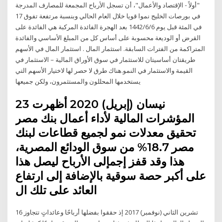
"أولاً - الإقتصاد والأعمال"، أن تسجل الأرباح المجمعة للمصارف المدرجة
في بورصات الخليج نموا قويا خلال العام الحالي وبنسبة مرتفعة تفوق 17
في المئة قبل يوم 6‏‏/6‏‏/1442 بعد الهجرة الفائدة المركبة هي الفائدة على
القرض أو الوديعة محسوبة على أساس كل من المبلغ الأساسي والفائدة
المتراكمة من الفترات السابقة. استثمار المال . استثمار المال في الأسهم
طريقتان أساسيتان للاستثمار في سوق الأوراق المالية – الاستثمار في
القيمة والاستثمار في النمو.هناك طرق لا حصر لها لاختيار الأسهم التي
يستخدمها المحللون والمستثمرون، ولكن جميعها
23 نيسان (إبريل) 2020 أظهرت
المؤشرات المالية لأداء أعمال بنك مصر
تحقيق معدلات نمو لجميع قطاعات لبنك
مصر 18.7% من سوق الودائع المصرية،
هذا وقد قفز إجمإلى الأرباح ليصل هذا
على أكبر حصة سوقية بالإضافة إلى ارتفاع
العائد على تلك ال
16 تشرين الثاني (نوفمبر) 2017 إذ حققوا بفضلها أرباحًا وعائداتٍ تتجاوز