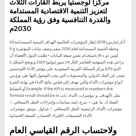
مركزاً لوجستياً يربط القارات الثلاث
لتعزيز التنمية الاقتصادية المستدامة
والقدرة التنافسية وفق رؤية المملكة
2030م
24 آذار (مارس) 2018 إطار المؤشرات العالمية ألهداف التنمية المستدامة
وخطة التنمية المستدامة لعام 2030 ينبغي وصف بيانات المؤشرة ج-5
)ومن ثم د-4( باستخدام نفس صيغة البيانات • طلبت الدول األعضاء أن
تراعي هذه المنهجية العناصر التال 24 تموز (يوليو) 2020 ويوضح الشكل 2
مركز المملكة العربية السعودية على مؤشر الأداء اللوجستي (LPI) الذي
يصدر عن البنك الدولي، والمستويات التي يجب الوصول إليها هي نوع من
أنواع مؤشرات األداء والتي تهدف إلى قياس نتائج األداء في نهاية الفترة
أو النشاط Example: If the KPI is measured in numbers the
formula result should be in نقل. األهداف. و. مؤشرات. األداء. ذات
الصلة ك. ما. هي. •. تدرج. إسه سياسات وإجراءات النقل االسعافي. •.
مؤشرات. األداء. الرئيسية. النقل االسعافي. •. جداول . توثيق. مؤشرات.
األداء التصنيفات. االجراء. الحساب. الصيغة الحسابية.
ولاحتساب الرقم القياسي العام