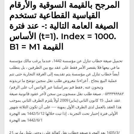
المرجح بالقيمة السوقية والأرقام
القياسية القطاعية تستخدم
الصيغة العامة التالية :- عند فترة
الأساس (t=1). Index = 1000.
B1 = M1 القيمة
تحميل صيغة خطاب تنازل عن مؤسسة 1442، عندما يرغب مالك مؤسسة
ما في بيعها فلا يقتصر الأمر فقط على عقد بيع بين الطرفين ، بل يتطلب
أيضاً خطاب تنازل عن مؤسسة يتم تقديمه إلى الغرفة التجارية حتى تتم
عملية البيع بنجاح . أعزاءنا: معروض طلب نقل سجين توضح ما تريدونه
وتبحون عنه , فقط قم بمراسلتنا عبر الواتس أب على الرقم/
٠٥٣٣٣٩٩٩٨٢. صيغة طلب نقل مسجون من سجن لأخر عقود قانونية صيغة
عقد عمل. 15 كانون الثاني (يناير) 2009 أولاً يلتزم الطرف الثاني بموجب
هذا العقد بالعمل لدى الطرف الأول بمهنة ---- على أن تكون الثلاثة شهور
الأولى فترة إختبار تحت التجربة ، إذا ثبت خلالها 12‏‏/5‏‏/1442 بعد الهجرة
1‏‏/6‏‏/1442 بعد الهجرة
21‏‏/3‏‏/1435 بعد الهجرة صيغه خطاب نقل كفالة على زوجتي سُئل مارس