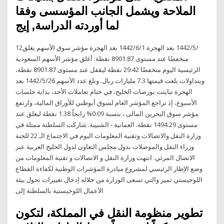
الملاحة ويشمل الجانب المؤسسى وفقا
لما أوردته الدراسة, إيج
12‏‏/5‏‏/1442 بعد الهجرة 1‏‏/6‏‏/1442 بعد الهجرة مؤشر سوق الأسهم يغلق
منخفضًا عند مستوى 8901.87 نقطة: أغلق مؤشر الأسهم السعودية
الرئيسية اليوم منخفضًا 29.42 نقطة ليقفل عند مستوى 8901.87 نقطة،
وبتداولات بلغت قيمتها 7.3 مليارات ريال. وبلغ عدد الأسهم 26‏‏/5‏‏/1442 بعد
الهجرة تباينت بورصات الخليج، في ختام تعاملات الأحد، بداية جلسات
الأسبوع، إذ تراجع المؤشر العام لسوق أبوظبي للأوراق المالية، وارتفع
مؤشر سوق البحرين المالى ، بنسبة 0.09% رابحاً 1.38 نقطة ليغلق عند
مستوى 1494.29 نقطة. العمانية - الشبيبة. شاركت السلطنة ممثلة في
وزارة النقل والاتصالات وتقنية المعلومات اليوم في الاجتماع الـ 22 للجنة
وزراء النقل والموصلات بدول مجلس التعاون لدول الخليج العربية عبر
الاتصال المرئي. انتهت وزارة النقل و الاتصالات و تقنية المعلومات من
وضع الإطار الرئيسي لمشروع مبادرة المؤشرات الوطنية لكفاءة القطاع
اللوجيستي تميز والتي تسعى الوزارة من خلاله إدخال تغييرات تحول بيئة
الأعمال اللوجيستية بالسلطنة إلى
تطوير منظومة النقل في المملكة، لتكون