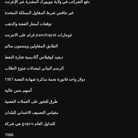
دفع الضرائب في ولاية نيويورك المقدرة عبر الإنترنت
غير تنافس شرط المقاول المملكة المتحدة
توقعات أسعار الفضة والذهب
غرام على الانترنت panchayat غوجارات
الطابق المقاولين وينستون سالم
ديفيد كوفيلاس أكاديمية تجارة النفط
الرسم البياني لمعدلات جنوح الطلاب
1957 دولار واحد فاتورة نجمة مذكرة شهادة الفضة
أسهم بنس عالية
طرق للعثور على العملات الفضية
مقياس التصنيف الائتماني للبلدان
هي شركة gopro للتداول العام
7066