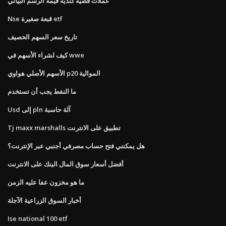
عملات فضية كندية قيمة الرسم البياني
Nse قبعة صغيرة etf
تاريخ سعر السهم الحصيف
كيف لشراء الأسهم في wwe
الأسهم الأصلي هواوي p20 الموالية
ما النفط يجب أن تستخدم
Usd إلى pln آلة حاسبة
Tj maxx marshalls تطبيق على الانترنت
هل يمكنني فتح حساب مصرفي أجنبي عبر الإنترنت؟
أفضل أسعار سوق المال البنك على الانترنت
ما هو مخزون عفا عليه الزمن
أخبار السوق الزراعية الآجلة
Ise national 100 etf