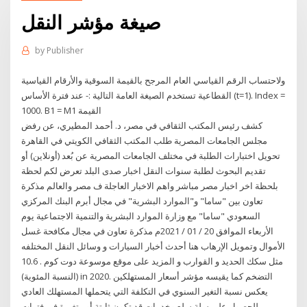
صيغة مؤشر النقل
by
Publisher
ولاحتساب الرقم القياسي العام المرجح بالقيمة السوقية والأرقام القياسية
القطاعية تستخدم الصيغة العامة التالية :- عند فترة الأساس (t=1). Index =
1000. B1 = M1 القيمة
كشف رئيس المكتب الثقافي في مصر، د. أحمد المطيري، عن رفض
مجلس الجامعات المصرية طلب المكتب الثقافي الكويتي في القاهرة
تحويل اختبارات الطلبة في مختلف الجامعات المصرية عن بُعد (أونلاين) أو
تقديم البحوث لطلبة سنوات النقل اخبار صدى البلد تعرض لكم لحظة
بلحظة اخر اخبار مصر مباشر واهم الاخبار العاجلة ف مصر والعالم مذكرة
تعاون بين "ساما" و"الموارد البشرية" في مجال أبرم البنك المركزي
السعودي "ساما" مع وزارة الموارد البشرية والتنمية الاجتماعية يوم
الأربعاء الموافق 20 / 01 / 2021م مذكرة تعاون في مجال مكافحة غسل
الأموال وتمويل الإرهاب هنا أحدث أخبار السيارات و وسائل النقل المختلفه
مثل سكك الحديد و القوارب و المزيد على موقع موسوعة دوت كوم . 10.6
(النسبة المئوية) in 2020. التضخم كما يقيسه مؤشر أسعار المستهلكين
يعكس نسبة التغير السنوي في التكلفة التي يتحملها المستهلك العادي
للحصول على سلة سلع وخدمات قد تكون ثابتة أو متغيرة في فترات