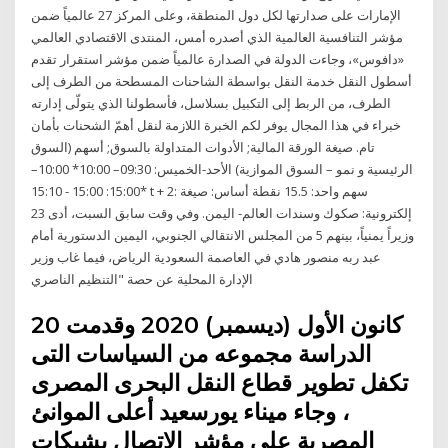
الإمارات على صدارتها لكل دول المنطقة، وعلى المركز 27 عالمياً ضمن
مؤشر التنافسية العالمية الذي أصدره أمس، المنتدى الاقتصادي العالمي
«دافوس»، وجاءت الدولة في الصدارة عالمياً ضمن مؤشر استقرار تقدم
أسطول النقل خدمة النقل بواسطة الشاحنات المسطحة من الطرف إلى
الطرف، من الربط إلى التكبيل بسلاسل، فأسطولنا الذي يتولّى إدارته
خبراء في هذا المجال يوفر لكم الخبرة اللازمة لنقل أهمّ الشحنات بأمان
تام. صيغة الورقة المالية; الأدوات المتداولة بالسوق; أسهم (السوق
الرئيسية و نمو – السوق الموازية) الأحد-الخميس: 09:30– 10:00* 10:00–
15:00: 15:00 - 15:10* t + 2: سهم واحد: 15.5 نقطة أساس: صيغة
إلكترونية: صكوك وسندات العالم- اليمن. وفي وقت سابق السبت، أدى 23
وزيراً يمنياً، بينهم 5 من المجلس الانتقالي الجنوبي، اليمين الدستورية أمام
عبد ربه منصور هادي في العاصمة السعودية الرياض، فيما غاب وزير
الإدارة المحلية عن حصة "التنظيم الناصري
20 كانون الأول (ديسمبر) 2020 وقدمت
الدراسة مجموعه من السياسات التى
تكفل تطوير قطاع النقل البحرى المصرى
، وجاء ميناء يورسعيد أعلى الموانئ
المصرية على مؤشر الاتصال بشيكات