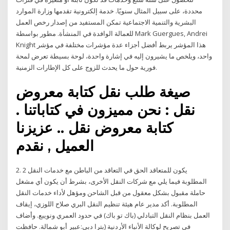
محددة، على سبيل المثال سنويًا. خدمة إلكترونية تقدمها وزارة الموارد
البشرية والتنمية الاجتماعية تمكن المستفيد من إصدار رخص العمل
للعمالة الوافدة في المنشأة. مطور بواسطة Mark Guergues, Andrei
Knight هذا المؤشر يربط أفضل أجزاء عدة مؤشرات مختلفة في مؤشر
واحد، ويلخص ما يشيرون إليه في إشارة واحدة، لوحة بسيطة تعرض لمحة
فورية حول ما يحدث للزوج على كل الإطارات الزمنية.
صيغة طلب نقل كتابة معروض
نقل : نحن مميزون في كتاباتنا .
كتابة معروض نقل .. عزيزنا
العميل , نقدم
2. 2 يكون للمتعاقد الحق في التعاقد من الباطن مع خدمات النقل
المطلوبة فيما يلي مع شركات النقل الأخرى، بشرط أن يكون أي مشغل
حاملة مقبول بشكل معقول من قبل الشاحن ومؤهل لأداء خدمات النقل
المطلوبة. أكد مدير عام هيئة تنظيم النقل البري صلاح اللوزي، إيقاف
العمل بنظام النقل التبادلي (باك تو باك) في حدود العمري ونويبع. وأضاف
في تصريح لوكالة الأنباء الأردنية (بترا دبي:عبير أبو شمالة. حافظت