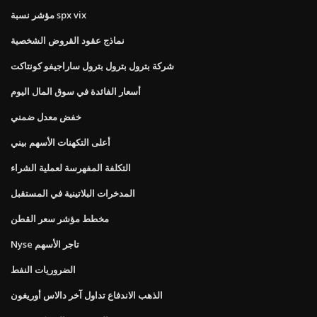
مؤشر نسبة spx vix
نماذج عقود القروض الشخصية
شركة بترول بترول بترول ساراجيفو كونتاكت
أسعار الفائدة في سوق المال اليوم
خفض معدل ضمني
أعلى التكهنات الأسهم بيني
التكلفة المفهرسة لعملية الشراء
المدخرات البلاتينية في المستقبل
مخطط مؤشر سعر القطن
Nyse تاجر الأسهم
الضروريات النفط
الذهب الاندفاع تداول آخر دالاس أوريغون