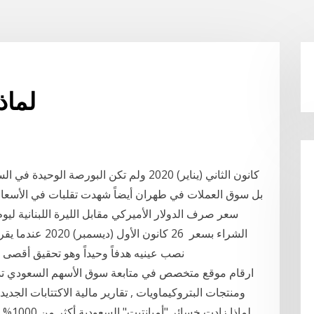
لماذ
الشراء بسعر 26 ك
نصب عينيه هدفاً وحيداً وهو تحقيق أقصى ربح ممكن وتفادي الخسائر بقدر الإمكان. لكن في
ارقام موقع متخصص في متابعة سوق الأسهم السعودي تد
ومنتجات البتروكيماويات , تقارير مالية الاكتتابات الج
لماذا