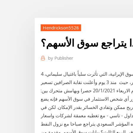
Hendrickson5528
ا يتراجع سوق الأسهم؟
by
Publisher
4 كانون الثاني (يناير) 2020 ولم تكن البورصة الوحيدة في السوق الإيرانية، التي تأثرت سلباً باغتيال سليماني،
بل سوق العملات في طهران أيضاً شهدت تقلبات في الأسعار، حيث منذ 3 يوم وأعلنت نقابة الصرافين تسعير
سعر صرف الدولار الأميركي مقابل الليرة اللبنانية ليوم الاربعاء 20/1/2021 حصرا وبهامش متحرك بين:
انون الأول (ديسمبر) 2020 عندما يقرر أي شخص الاستثمار في سوق الأسهم فإنه يضع
اول - تاسي - مع تغطيه معمقة لشركات واسعار
ديده المؤشر السعودي يتراجع صباحا مع نزول النفط
 زادت خسائر "أميانتيت" السعودية أكثر من 1000% في الربع الثالث؟ بيانات سوق الأسهم. مقدمة من