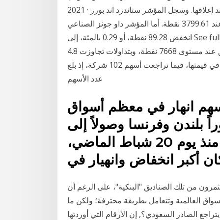
2021 · شهدت سوق الأسهم الأمريكية، اليوم تداولاته، انخفاضا عند إغلاقها. وسجل المؤشر ستاندرد اند بورز
500 القياسي، انخفاضا 25.07 نقطة، أو 0.66 بالمئة ليغلق عند 3799.61 نقطة. أما المؤشر داو جونز الصناعي
انخفض 89.28 نقطة، أو 0.29 بالمئة، إلى See full list on mawdoo3.com تراجع مؤشر سوق الأسهم
السعودية اليوم عند الاغلاق بنحو 50 نقطة أو 0.65% ليغلق عند مستوى 7668 نقطة، وبتداولات تجاوزت 4.8
مليار ريال. وشهدت تداولات اليوم ارتفاع أسهم 56 شركة في قيمتها، فيما تراجعت أسهم 102 شركة، إذ بلغ
عدد الأسهم
سهم انهار في معظم أسواق
راً بلندن وفرنسا وصولاً إلى
مومباي وجوهانسبرغ الذي بدأ منذ يوم 20 شباط الماضي،
ان أكبر انخفاض وانهيار في
مرون من تلك الصناديق "البنكية"، على الرغم أن
أسواق العالمية وتتعامل بطريقة محترفة؛ ولكن ما
‏/1438 بعد الهجرة لماذا يتراجع الصادر السعودي؟, إن الأرقام التي أوردتها