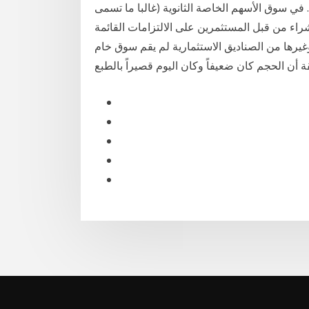
ي سوق الأسهم الخاصة الثانوية (غالبا ما تسمى
وشراء من قبل المستثمرين على الالتزامات القائمة
لصناديق الاستثمارية لم يقم سوق خام wti إلى بحركة قليلة للغاية خلال جلسة