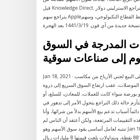
قبل Knowledge Direct. سوق دبي المالي لماذا يتراجع الاسترليني دولار gbpusd عقب قرار الفائدة؟ لماذا
يتراجع سهم Apple؟ طباعة الأسهم الأميركية تحت ضغط القطاع التكنولوجي، وسهم Apple يتراجع بأكبر
من آي فون. 19‏‏/3‏‏/1441 بعد الهجرة
ات المدرجة في السوق
وم إلى صناعات سوقية
Jan 18, 2021 · تراجعت أسعار الأسهم اليابانية، اليوم، إذ عمد المستثمرون إلى البيع لجني الأرباح من مكاسب
ه الموصلات، عقب ارتفاع السوق السريع إلى ذروة
 بورصة سواء كانت للعملات، للمعادن، للسلع، أو
تأزم حالة ذلك التراجع يتحول الأمر إلى تدهور في
ماً أسباب تدعم بيع الأسهم بدلاً من شرائها، وأنا
 التقييمات المرتفعة، ولكن أعتقد أن الناس لم
تنتبه لعامل أساسى يقود سوق الأسهم وهو Jan 10, 2021 · أغلق مؤشر الأسهم السعودية الرئيسية، اليوم،
مرتفعاً 79.85 نقطة ليقفل عند مستوى 8817.05 نقطة، وبتداولات بلغت قيمتها 8 مليارات ريال. Jan 11,