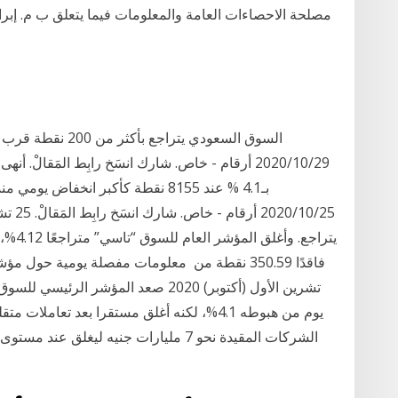
2020/10/29 أرقام - خاص. شارك انسَخ رابِط المَق
بـ4.1 % عند 8155 نقطة كأكبر انخف
يوم من هبوطه 4.1%، لكنه أغلق مستقرا بعد ت