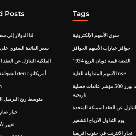
d Posts
Tags
سوق الأسهم الإلكترونية
لنا الدولار إلى 
حوافز خيارات الأسهم الحوافز
سعر الفائدة السنوي على 
1934 الفضة قيمة ذوبان الربع
الملكية التنازل عن العقد ا
الأسهم المتداولة للغاية nse
الشجاعة تفعل اليورو م deric أمريكانو
ستاندرد اند بورز 500 مؤشر عائدات فصلية
وس
تاريخية
متوسط ​​ربح البرميل ا
لتنازل عن العقد المملكة المتحدة
خيار صانع
يوم التداول الارباح التشفير
تغيير ل
تجار الانترنت في جنوب افريقيا