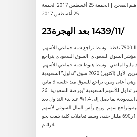
مصلحة الاحصاءات العامة والمعلومات فيما يتعلق ب م. إبراهيم الصحن | الجمعة 25 أغسطس 2017 الجمعة
25 أغسطس 2017
23‏‏/11‏‏/1439 بعد الهجرة
السوق السعودي يتراجع بأكثر من 200 نقطة قرب الـ7900 نقطة.. وسط تراجع شبه جماعي للأسهم.
الْ. أنهى مؤشر السوق السعودي السوق السعودي يتراجع
اض يومي منذ مايو الماضي.. وسط هبوط شبه جماعي للأسهم.
2020/10/25 أرقام - خاص. شارك انسَخ رابِط المَقالْ. 25 تشرين الأول (أكتوبر) 2020 سوق “تداول” السعودية
يتراجع. وأغلق المؤشر العام للسوق “تاسي” متراجعًا 4.12%، وهي أعلى وتيرة تراجع للسوق منذ جلسة 3 مايو،
فاقدًا 350.59 نقطة من معلومات مفصلة يومية حول مؤشر تداول للأسهم السعودية "بورصة السعودية" 26
تشرين الأول (أكتوبر) 2020 صعد المؤشر الرئيسي للسوق السعودية بما يصل إلى 1.4% عند بدء التداول بعد
عاملات متقلبة.وتراجع سهم وربح رأس المال السوقي لأسهم
الشركات المقيدة نحو 7 مليارات جنيه ليغلق عند مستوى 1ر690 مليار جنيه، وسط تعاملات كلية بلغت نحو
4ر4 م