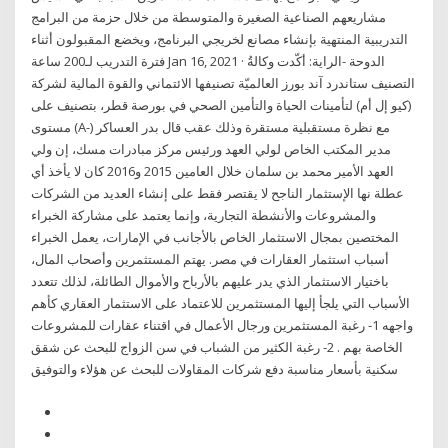
مشاريعهم الصناعية الصغيرة والمتوسطة من خلال حزمة من البرامج
التدريبية المنتهية بإنشاء مصانع لخريجي البرنامج، ويخضع المقبولون أثناء
فترة التدريب لـ200 ساعة Jan 16, 2021 · الدوحة -الراية: أكّدت وكالةُ
التصنيف ستاندرد آند بورز العالميّة تصنيفها الائتماني والقوة المالية لشركة
(كيو إل أم) لتأمينات الحياة والتأمين الصحي في بورصة قطر، بتصنيف على
مستوى (A-) مع نظرة مستقبلية مستقرة وذلك عقب قال بدر العساكر
مدير المكتب الخاص لولي العهد ورئیس مركز مبادرات مسك، إن ولي
العهد الأمير محمد بن سلمان خلال العامين 2015 و2016 كان لا يأخذ أي
عطلة نها الإستثمار الناجح لا يقتصر فقط على إنشاء العديد من الشركات
والمشروعات والأنشطة التجارية، وإنما يعتمد على مشاركة الخبراء
المختصين بمجال الاستثمار الخاص بالأجانب في الإمارات، يعمل الخبراء
أسباب استثمار العقارات في مصر. يهتم المستثمرين وأصحاب المال،
باختيار الاستثمار الذي يدر عليهم بالأرباح والأموال الطائلة، لذلك تتعدد
الأسباب التي يلجأ إليها المستثمرين للاعتماد على الاستثمار العقاري كأهم
واجهه 1- رغبة المستثمرين ورجال الأعمال في اقتناء عقارات للمشروعات
الخاصة بهم . 2- رغبة الكثير من الشباب في سن الزواج للبحث عن شقق
سكنية بأسعار مناسبة دفع شركات المقاولات للبحث عن هؤلاء والتوفيق