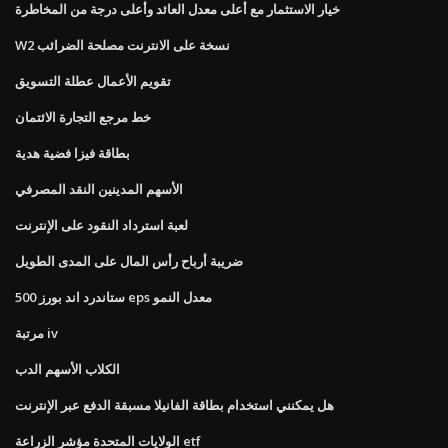
خيار الاستثمار مع أعلى معدل العائد وأعلى درجة من المخاطرة
W2 نسخة على الانترنت مصلحة الضرائب
تقويم الأعمال عطلة التسويق
خط مرجع التجارة الائتمان
بطاقة فيزا فضية هدية
الأسهم المدينين النقد المصرفي
لعبة استرداد النقود على الإنترنت
ضريبة أرباح رأس المال على المدى الطويل
ستاندرد اند بورز 500 eps معدل النمو
مرتبة iv
الكلاب الأسهم الدب
هل يمكنني استخدام بطاقة الفانيلا مسبقة الدفع عبر الإنترنت
الولايات المتحدة مؤشر الزراعة etf