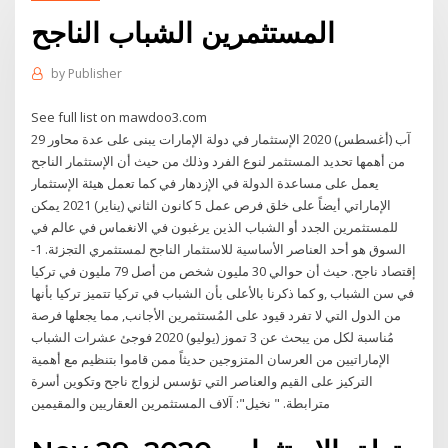
المستثمرين الشباب الناجح
by
Publisher
See full list on mawdoo3.com
29 آب (أغسطس) 2020 الإستثمار في دولة الإمارات يبنى على عدة محاور
من أهمها تحديد المستثمر لنوع الفرد وذلك من حيث أن الإستثمار الناجح
يعمل على مساعدة الدولة في الإزدهار في كما تعمل هيئة الإستثمار
الإماراتي أيضاً على خلق فرص عمل 5 كانون الثاني (يناير) 2021 يمكن
للمستثمرين الجدد أو الشباب الذين يرغبون في الانغماس في عالم في
السوق هو أحد العناصر الأساسية للاستثمار الناجح لمستثمري التجزئة. 1-
إقتصاد ناجح. حيث أن حوالي 30 مليون شخص من أصل 79 مليون في تركيا
في سن الشباب ,و كما ذكرنا بالأعلى بأن الشباب في تركيا تتميز تركيا بأنها
من الدول التي لا تفرد قيود على المُستثمرين الأجانب, مما يجعلها فرصة
مُناسبة لكل من يبحث عن 3 تموز (يوليو) 2020 فوجئ عشرات الشباب
الإماراتيين من العرسان المتزوجين حديثاً ممن قاموا بتنظيم مع أهمية
التركيز على القيم والعناصر التي تؤسس لزواج ناجح وتكوين أسرة
مترابطة. " نخيل": آلاف المستثمرين العقاريين والمقيمين