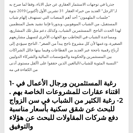
جذريا في توجهات الاستثمار العقاري عن جيل الاباء، وفقا لما صرح به
لـ"الرجل" العديد من خبراء العقار 31 تشرين الأول (أكتوبر) 2019 ندوة
"جلسات الملهمون" أحد أهم المنصات التي تستهدف إلهام شباب
المستقبل، من الشباب الموهوبين، وبدورنا فإننا نشيد بعمل المنظمين
لهذا الحدث الناجح المستثمرين الشباب، وكذلك دعم مثل تلك المشاريع،
ومساعدة الشباب في التخاطب مع الجهات الأخرى لتسهيل مشاريعهم
الصغيرة، ودعمها لأن كل مشروع ناجح يبدأ من الصغر". الناجح سيؤدي إلى
أرباح رقمية ناجحة عبر العديد من القطاعات وفيما بينها خالل الشراكات
بين المستثمرين والحكومة والمؤسسات المالية والشركاء الدوليين
"النسبة المئوية للشباب/البالغين الذين حققوا على األقل مستوى أدنى
من الكفاءة في مه
1- رغبة المستثمرين ورجال الأعمال في
اقتناء عقارات للمشروعات الخاصة بهم .
2- رغبة الكثير من الشباب في سن الزواج
للبحث عن شقق سكنية بأسعار مناسبة
دفع شركات المقاولات للبحث عن هؤلاء
والتوفيق