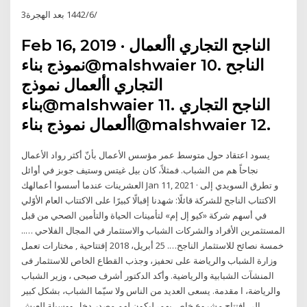
3‏‏/6‏‏/1442 بعد الهجرة
Feb 16, 2019 · ‫الناجح‬ ‫التجاري‬ ‫األعمال‬
‫نموذج‬ ‫بناء‬@malshwaier 10. ‫الناجح‬
‫التجاري‬ ‫األعمال‬ ‫نموذج‬
‫بناء‬@malshwaier 11. ‫الناجح‬ ‫التجاري‬
‫األعمال‬ ‫نموذج‬ ‫بناء‬@malshwaier 12.
يسود اعتقاد حول متوسط عمر مؤسس الأعمال بأنّ أكثر رواد الأعمال
نجاحاً هم من الشباب. فمثلاً، كان بيل غيتس وستيف جوبز في أوائل
العشرينات عندما أسسوا أعمالهك Jan 11, 2021 · و تطرق السويدي إلى
الاكتتاب الناجح للشركة قائلًا: شهدنا إقبالًا كبيرًا على الاكتتاب العام الأوًلي
في أسهم شركة «كيو إل إم» لتأمينات الحياة والتأمين الصحي من قبل
المستثمرين الأفراد والشركات الشباب والاستثمار في المجال الفلاحي …..
خمسة نصائح للاستثمار الناجح…. 25 أبريل، 2018 إفتتاحية , مختارات تعمل
وزارة الشباب والرياضة على تحفيز، وجذب القطاع الخاص للاستثمار فى
المنشآت الشبابية والرياضية. وأكد الدكتور أشرف صبحى ، وزير الشباب
والرياضة، ا مقدمة. يسعى العديد من الناس ولا سيّما الشباب، بشكل كبير
إلى افتتاح مشروع خاص بهم، ليكون لهم مصدر دخل ووسيلة للعيش