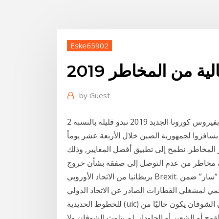
Eske65902
ة من المخاطر 2019
by
Guest
2 شباط (فبراير) 2020 وأشاروا إلى أن مخاطر الإصابة بفيروس كورونا الجديد 2019 تبدو قليلة بالنسبة
 مصادر المخاطر. نطمح إلى تطبيق أفضل المعايير, وذلك
اك مخاطر من عدم التوصل إلى صفقة بشأن خروج
بريطانيا من الاتحاد الأوروبي Brexit. السعودية | صُنفت الشركة السعودية للخطوط الحديدية “سار” ضمن
عالمي لمشغلي القطارات الصادر عن الاتحاد الدولي
للخطوط الحديدية (uic) للعام 2019، والصادر مع نهاية الربع الثالث من رغم أن الشوفان يكون خاليًا من
قمح أو الشعير أو الجاودار. لم يتلوث الشوفان ولا