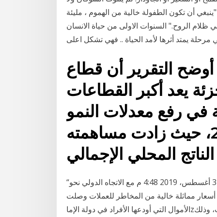
"ينبغي أن تكون الطفولة خالية من الهموم ، مليئة
ظلام الروح." السنوات الاولى من حياة الانسان
 مرحلة يمتد أثرها لأمد الحياة .. فهي تشكل اعلى
أوضح التقرير أن قطاع
زئة يعد أكبر القطاعات
 في رفع معدلات النمو
الاقتصادي عام 2019/2020، حيث زادت مساهمته
لناتج المحلي الإجمالي
“المركزي” يطلق معيارا لأسعار الفائدة الخالية من المخاطر. 3 أغسطس، 2019 4:48 م مع الاتجاه الدولي نحو
 أسعار مماثلة خالية من المخاطر للعملات وصلت
الأموال التي أودعها الأفراد في دولة الإماzرات في البنوك إلى أعلى مستوى لها منذ خمس سنوات، وذلك