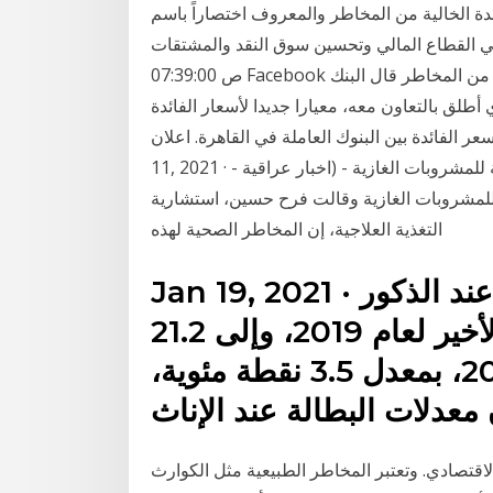
 الخالية من المخاطر والمعروف اختصاراً باسم conia لدعم عملية تطوير وإتاحة مجموعة أوسع من
اع المالي وتحسين سوق النقد والمشتقات. Sunday 08/04/2019
07:39:00 ص Facebook نحو تطوير معدلات فائدة خالية من المخاطر. مماثلة خالية من المخاطر قال البنك
 أطلق بالتعاون معه، معيارا جديدا لأسعار الفائدة
ائدة بين البنوك العاملة في القاهرة. اعلان. Jan
11, 2021 · اخبار عراقية خبيرة تغذية تحذر من المخاطر الصحية للمشروبات الغازية - (اخبار عراقية -
 للمشروبات الغازية وقالت فرح حسين، استشارية
التغذية العلاجية، إن المخاطر الصحية لهذه
Jan 19, 2021 · وبينت الورقة أن معدلات البطالة عند الذكور
ارتفعت 17.7 بالمئة خلال الربع الأخير لعام 2019، وإلى 21.2
بالمئة خلال الربع الثالث لعام 2020، بمعدل 3.5 نقطة مئوية،
معدلات البطالة عند الإناث
اقتصادي. وتعتبر المخاطر الطبيعية مثل الكوارث