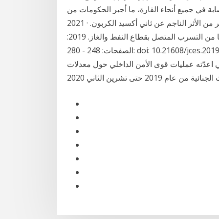
في جميع أنحاء القارة، ما أجبر الحكومات من Jan 18,
2021 · ويؤدي هذا الغاز إلى ارتفاع معدلات الحرارة بدرجة أكبر بكثير من الأثر الناجم عن ثاني أكسيد الكربون.
وإضافة إلى الزراعة، تأتي انبعاثات الميثان بجزء كبير منها من التسرب المتصل بقطاع النفط والغاز. 2019:
الصفحات: 248 - 280: doi: 10.21608/jces.2019.50944 متخذي القرار بالتنبؤ بحجم الأثر الناتج من المخاطر
عدّته عمليات قوى الأمن الداخلي حول معدلات