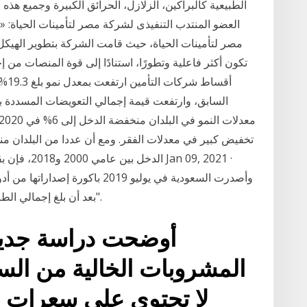
الطبيعية كالبراكين، الزلازل، الحرائق الكبيرة وجميع هذه 
مصر لتأمينات الحياة، حيث قامت الشركة بتطوير الهيكل ا
تكون أكثر فاعلية وتطورًا، استنادًا إلى قوة المنصات من
تخفيض كبير في معدلات الفقر. ومع أن عددا من البلدان 
الدخل بين عا
وأصدرت السعودية في يوليو 2019 باك
بعد أن بلغ إجمالي الطرح ثلاثة مليارات يورو "ما يعادل 12.70 مليار ريال".
المشروبات الخالية من السك
لا تحتوي على سعرات حرا