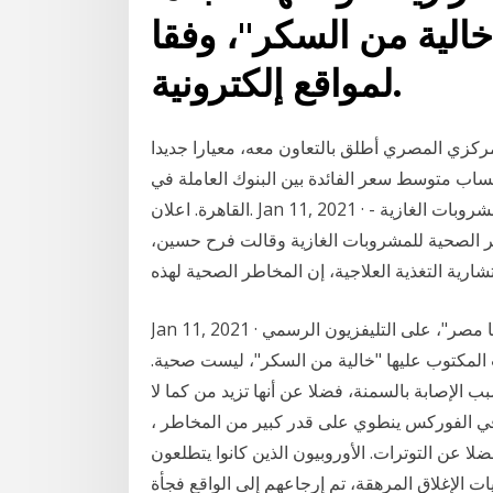
الية من السكر"، وفقا
لمواقع إلكترونية.
المركزي المصري أطلق بالتعاون معه، معيارا جديدا
حساب متوسط سعر الفائدة بين البنوك العاملة في
القاهرة. اعلان. Jan 11, 2021 · اخبار عراقية خبيرة تغذية تحذر من المخاطر الصحية للمشروبات الغازية -
اطر الصحية للمشروبات الغازية وقالت فرح حسين،
شارية التغذية العلاجية، إن المخاطر الصحية لهذه
Jan 11, 2021 · وأوضحت خلال مقابلة افتراضية مع برنامج "صباح الخير يا مصر"، على التليفزيون الرسمي
ت المكتوب عليها "خالية من السكر"، ليست صحية.
الإصابة بالسمنة، فضلا عن أنها تزيد من كما لا
في الفوركس ينطوي على قدر كبير من المخاطر ،
ا عن التوترات. الأوروبيون الذين كانوا يتطلعون
 الإغلاق المرهقة، تم إرجاعهم إلى الواقع فجأة