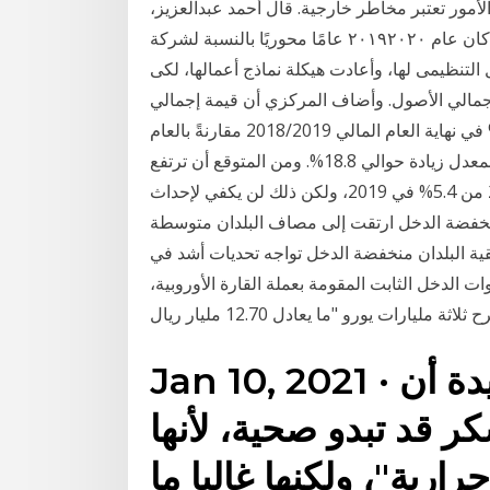
الأمور تعتبر مخاطر خارجية. قال أحمد عبدالعزيز،
العضو المنتدب التنفيذى لشركة مصر لتأمينات الحياة: «كان عام ٢٠١٩٢٠٢٠ عامًا محوريًا بالنسبة لشركة
لتنظيمى لها، وأعادت هيكلة نماذج أعمالها، لكى
 إجمالي الأصول. وأضاف المركزي أن قيمة إجمالي
أقساط شركات التأمين ارتفعت بمعدل نمو بلغ 19.3% في نهاية العام المالي 2018/2019 مقارنةً بالعام
السابق، وارتفعت قيمة إجمالي التعويضات المسددة بمعدل زيادة حوالي 18.8%. ومن المتوقع أن ترتفع
معدلات النمو في البلدان منخفضة الدخل إلى 6% في 2020 من 5.4% في 2019، ولكن ذلك لن يكفي لإحداث
منخفضة الدخل ارتقت إلى مصاف البلدان متوسطة
مي 2000 و2018، فإن بقية البلدان منخفضة الدخل تواجه تحديات أشد في Jan 09, 2021 ·
ورة إصداراتها من أدوات الدخل الثابت المقومة بعملة القارة الأوروبية،
Jan 10, 2021 · أوضحت دراسة جديدة أن
ر قد تبدو صحية، لأنها
رية"، ولكنها غالبا ما