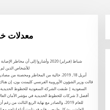
معدلات خالي
للأشخاص الذين لم يسافروا لجمهورية الصين خلال الأربعة عشر يوماً
أبريل 18, 2019. خالية من المخاطر ومحصنة من
قالت وزير الشؤون الأوروبية الفرنسي كليمنت بون، إن هن
أفضل 3 شركات للخطوط الحديدية في مؤشر الأمان ال
الغلوتين بشكل طبيعي، فإنه قد يتلوث أثناء إنتاجه مع ال