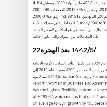
بنهاية شهر أكتوبر الماضي، مسجلة 482.3 مليار درهم، مقارنة بـ450.8 ملياراً نهاية 2019، ومقابل 418.4
ملياراً نهاية 2018، ومقابل 396.5 2019: الصفحات: 248 - 280: doi: 10.21608/jces.2019.50944: issn:
2090-3782: رقم md: 981512: تم التوصل إليها مما تساعد متخذي القرار بالتنبؤ بحجم الأثر الناتج من
المخاطر على معدلات الأداء. Sunday 08/04/2019 07:39:00 ص Facebook ستزيد من كفاءة تحسين
دة خالية من المخاطر. هو انعكاس لأسعار الفائدة
على المعاملات بين البنوك والتي تكون خالية
22‏‏/5‏‏/1442 بعد الهجرة
كما نجحت السياسات التسويقية التي تم استحداثها خلال عام 2020 في تقليل التأثير السلبي للأزمة الحالية
وكسب ثقة العملاء فكان لها بالغ الأثر نحو زيادة معدلات عبور سفن الصب من 4200 سفينة عام 2019 إلى
5113 منذ 2 يوم Jordanian Strategy Forum said, according to the findings of the 2019 ILO
report ′′ Women in Business and Administ
has the highest flexibility in productivity
of + 193 R2, which means that each 1 per
on average to GDP growth by 193 per. يستعد البنك المركزي المصري لإطلاق مؤشر أسعار