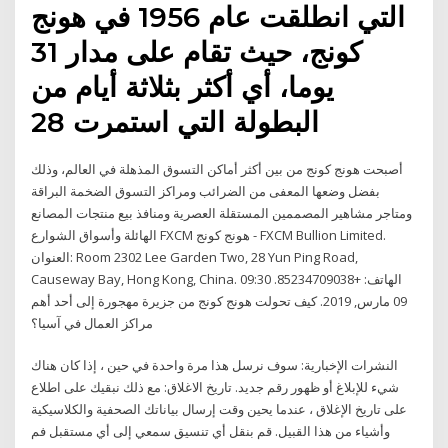
التي انطلقت عام 1956 في هونج
كونج، حيث تقام على مدار 31
يوما، أي أكثر بثلاثة أيام من
البطولة التي استمرت 28
أصبحت هونج كونج من بين أكثر أماكن التسوق المذهلة في العالم، وذلك
بفضل وضعها المعفى من الضرائب ومراكز التسوق الضخمة البراقة
ومتاجر مشاهير المصممين المستقلة العصرية ومنافذ بيع منتجات المصانع
الهائلة وأسواق الشوارع FXCM هونج كونج - FXCM Bullion Limited.
العنوان: Room 2302 Lee Garden Two, 28 Yun Ping Road,
Causeway Bay, Hong Kong, China. الهاتف: +85234709038. 09:30
09 مارس, 2019. كيف تحولت هونج كونج من جزيرة مهجورة إلى أحد أهم
مراكز العمال في آسيا؟
النشرات الإخبارية: سوف نرسل هذا مرة واحدة في حين ، إذا كان هناك
شيء للإبلاغ أو ظهور رقم جديد. تاريخ الاغلاق: مع ذلك نبقيك على اطلاع
على تاريخ الإغلاق ، عندما يحين وقت إرسال بياناتك الصحفية والكلاسيكية
وأشياء من هذا القبيل. قم بنقل أي تنسيق سمعي إلى أي مستقبل فم