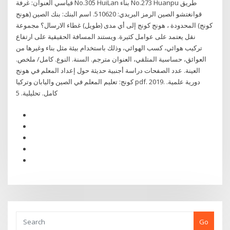
قياسي العنوان: غرفة No.305 HuiLan بناء No.273 Huanpu طريق
قوانغتشو الصين الرمز البريدي: 510620. اسم البنك: بنك الصين (هونج
كونج) المحدودة ، هونج كونج إلى أي مدى (طويل) غطاء الارسال؟ مجموعة
نقل يعتمد على عوامل كثيرة. ويستند المسافة الحقيقية على ارتفاع
تركيب هوائي، كسب الهوائي، وذلك باستخدام بيئة مثل بناء وغيرها من
العوائق، حساسية المتلقي، العنوان مترجم. السنة. النوع. كامل/ ملخص.
العينة. عدد الصفحات دراسة أجنبية حديثة حول إعداد المعلم في هونج
كونج: تعليم المعلم في الصين واليابان وتركيا pdf. 2019. دورية علمية.
كامل. تحليلية. 5
Go