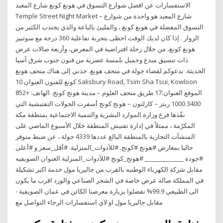
الاستفسارات عن افضل شوارع التسوق في هونغ كونغ شارع المعبد
Temple Street Night Market – شارع المعبد هو واحدة من شوارع
التسوق المفضلة في هونغ كونغ ، والمليئ بالباعة والذي يجتذب الكثير من
الزوار . إذا كان لديك الوقت احظى بتجربة تفاعلية 360 درجة مع سوثبيز
هونغ كونغ، من خلال رحلة افتراضية في المعرض، وأربعة صالات عرض
ذات تنسيق مبدع وجميل بلمسة عصرية من فنون جنوب شرق آسيا
الحديثة. ندعوكم لقضاء جولة في متحف هونغ. خذني إلى هناك متحف هونغ
كونغ للفنون العنوان 10 Salisbury Road, Tsim Sha Tsui, Kowloon
الموقع العنوان:17 طريق متحف العلوم – مدينة هونج كونج. الهاتف: +852
3400 1000 ريتز – كارلتون – هونج كونج أسفرت الجولات التفتيشية التي
نفّذها فرع وزارة الموارد البشرية والتنمية الاجتماعية بمنطقة مكة
المكرّمة ، ممثلاً في إدارة تفتيش المنطقة خلال الأسبوع الماضي على
المنشآت التجارية بالمنطقة البالغ عددها 4339 جولة ، عن ضبط متوفر
حاليا بمعارض #هونج #كونج. #للأدوات_المنزلية. #أقل_سعر و #أعلى
#جودة _____________ #هونج_كونج #للأدوات_المنزلية العنوان الصويفيه
مقابل شركة الكهرباء الوطنيه بالقرب من جاليريا مول خدمة اكبر تشكيلة
في المملكة صالة عرض خاصة في الشجر الصناعي والورد اقرب ما يكون
الى الطبيعي 99.9% تفضلوا بزيارة معرضنا الكائن في عمان الصويفية -
مقابل جاليريا مول او لاي استفسارات الرجاء التواصل مع