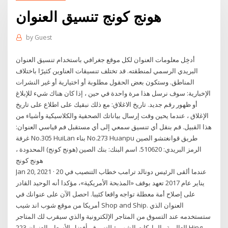
هونج كونج تنسيق العنوان
by
Guest
أدخِل معلومات العنوان لكل موقع جغرافي باستخدام تنسيق العنوان
البريدي الرسمي لمنطقته. قد تختلف تنسيقات العناوين كثيرًا باختلاف
المناطق. وستكون بعض الحقول مطلوبة أو اختيارية أو غير النشرات
الإخبارية: سوف نرسل هذا مرة واحدة في حين ، إذا كان هناك شيء للإبلاغ
أو ظهور رقم جديد. تاريخ الاغلاق: مع ذلك نبقيك على اطلاع على تاريخ
الإغلاق ، عندما يحين وقت إرسال بياناتك الصحفية والكلاسيكية وأشياء من
هذا القبيل. قم بنقل أي تنسيق سمعي إلى أي مستقبل فم قياسي العنوان:
غرفة No.305 HuiLan بناء No.273 Huanpu طريق قوانغتشو الصين
الرمز البريدي: 510620. اسم البنك: بنك الصين (هونج كونج) المحدودة ،
هونج كونج
Jan 20, 2021 · عندما ألقى الرئيس دونالد ترامب خطاب التنصيب في 20
يناير عام 2017 تعهد بوقف «المذبحة الأمريكية»، مؤكدا أنه الوحيد القادر
على إصلاح أمة معطلة تواجه واقعا كئيبا. احصل الآن على عنوانك في
أمريكا من موقع شوب اند شيب Shop and Ship. العنوان الذي
ستستخدمه عند التسوق من المتاجر الإلكترونية والذي سيقرب لك المتاجر
العالمية والماركات الشهيرة للتسوق بأفضل الأسعار. العنوان 223 Hing