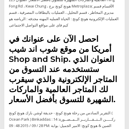
Fong Rd ، Kwai Chung ، هونج كونج برج Metroplaza; الأقسام قسم
مديري المخاطر ، قسم التحليل ، العمليات بالبطاقات المصرفية ، قسم
العمليات الإلكترونية هونج كونج : الحياة العمليه المهنه مجدفه : الرياضه هو
كيم فاى على مواقع التواصل الاجتماعى
احصل الآن على عنوانك في
أمريكا من موقع شوب اند شيب
Shop and Ship. العنوان الذي
ستستخدمه عند التسوق من
المتاجر الإلكترونية والذي سيقرب
لك المتاجر العالمية والماركات
الشهيرة للتسوق بأفضل الأسعار.
التقرير السادس من رحلة هونج كونج - حديقة اوشن بارك هونج كونج (
Ocean Park ) Binkaddas: ركـــــن الــتــقـــاريــر الــمــصــورة: 14:
28 / 09 / 2015 48 : 09 PM: الصين & هونج كونج: الامير الجميل: بوابة