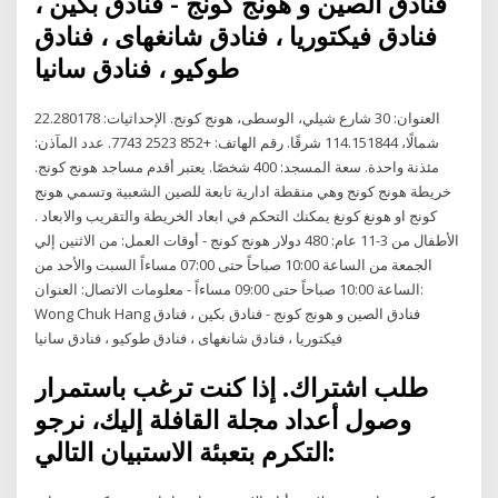
فنادق الصين و هونج كونج - فنادق بكين ،
فنادق فيكتوريا ، فنادق شانغهاى ، فنادق
طوكيو ، فنادق سانيا
العنوان: 30 شارع شيلي، الوسطى، هونج كونج. الإحداثيات: 22.280178
شمالًا، 114.151844 شرقًا. رقم الهاتف: +852 2523 7743. عدد المآذن:
مئذنة واحدة. سعة المسجد: 400 شخصًا. يعتبر أقدم مساجد هونج كونج.
خريطة هونج كونج وهي منقطة ادارية تابعة للصين الشعبية وتسمي هونج
كونج او هونغ كونغ يمكنك التحكم في ابعاد الخريطة والتقريب والابعاد .
الأطفال من 3-11 عام: 480 دولار هونج كونج - أوقات العمل: من الاثنين إلي
الجمعة من الساعة 10:00 صباحاً حتى 07:00 مساءاً السبت والأحد من
الساعة 10:00 صباحاً حتى 09:00 مساءاً - معلومات الاتصال: العنوان:
Wong Chuk Hang فنادق الصين و هونج كونج - فنادق بكين ، فنادق
فيكتوريا ، فنادق شانغهاى ، فنادق طوكيو ، فنادق سانيا
طلب اشتراك. إذا كنت ترغب باستمرار
وصول أعداد مجلة القافلة إليك، نرجو
التكرم بتعبئة الاستبيان التالي: