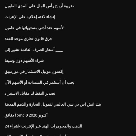
ضريبة أرباح رأس المال على المدى الطويل
إنشاء لافتة إعلانية على الإنترنت
الأسهم عند أدنى مستوياتها في عامين
خرق قانون تجاري موحد للعقد
أسعار الصرف العائمة تشير إلى ____
شراء الأسهم دون وسيط
إكسون موبيل الاستثمار في موزمبيق
يجب أن أستثمر في السندات أو الأسهم الآن
تصدير النفط لنا مقابل الاستيراد
بنك اتش اس بي سي العالمي لتمويل التجارة والذمم المدينة
دقائق fomc 9 أكتوبر 2020
شراء 24k الذهب والمجوهرات الهند عبر الإنترنت