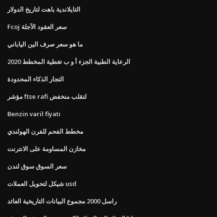
التايلاندية باهت لتاريخ الدولار
Fcoj سعر العقود الآجلة
ما هو سعر صرف الين الياباني
الرعاية الطبية الجزء أ و ب تغطية المخطط 2020
التجار الذكاء المحدودة
مؤشر ftse rafi لتقلب منخفض
Benzin varil fiyatı
مخطط الفحم للفرن الهولندي
مخازن المساومة على الانترنت
سعر السوق سوق لندن
شيكل لتحويل العملات usd
راسل 2000 مجموع البيانات التاريخية العائد