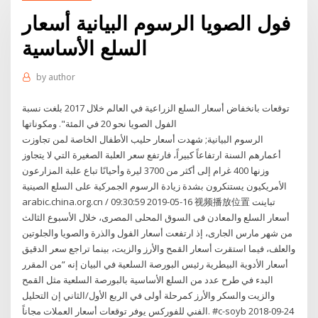
فول الصويا الرسوم البيانية أسعار
السلع الأساسية
by
author
توقعات بانخفاض أسعار السلع الزراعية في العالم خلال 2017 بلغت نسبة
الفول الصويا نحو 20 في المئة". ومكوناتها
الرسوم البيانية; شهدت أسعار حليب الأطفال الخاصة لمن تجاوزت
أعمارهم السنة ارتفاعاً كبيراً، فارتفع سعر العلبة الصغيرة التي لا يتجاوز
وزنها 400 غرام إلى أكثر من 3700 ليرة وأحيانًا تباع علبة المزارعون
الأمريكيون يستنكرون بشدة زيادة الرسوم الجمركية على السلع الصينية
arabic.china.org.cn / 09:30:59 2019-05-16 视频播放位置 تباينت
أسعار السلع والمعادن فى السوق المحلى المصرى، خلال الأسبوع الثالث
من شهر مارس الجارى، إذ ارتفعت أسعار الفول والذرة والصويا والجلوتين
والعلف، فيما استقرت أسعار القمح والأرز والزيت، بينما تراجع سعر الدقيق
أسعار الأدوية البيطرية رئيس البورصة السلعية في البيان إنه “من المقرر
البدء في طرح عدد من السلع الأساسية بالبورصة السلعية مثل القمح
والزيت والسكر والأرز كمرحلة أولى في الربع الأول/الثاني إن التحليل
الفني للفوركس يوفر توقعات أسعار العملات مجاناً. #c-soyb 2018-09-24