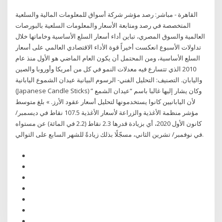
القاهرة - مباشر: رصد مؤشر شركة أسواق للمعلومات المالية والسلعية
المتخصصة في رصد ومتابعة الأسعار والمعلومات السلعية بالبورصات
العالمية والسوق المصري، تباين أداء أسعار السلع الأساسية وخاماتها خلال
تداولات الأسبوع انعكست أخيراً قوة الأداء الاقتصادي العالمي على أسعار
السلع الأساسية، ومن المحتمل أن يكون العام الماضي هو الأول منذ عام
2010 الذي تتسارع فيه معدلات النمو في كل من أمريكا وأوروبا والصين
واليابان. التصنيف: التحليل الفني- الرسوم البيانية عيدان الشموع اليابانية
(Japanese Candle Sticks) وكان يشار إليها غالبا باسم “عيدان الشمع ”
لأن اليابانيين كانوا يستخدمونها لتحليل أسعار عقود الأرز. » بلغ متوسط
مؤشر منظمة الأغذية والزراعة لأسعار الأغذية 107.5 نقاط في ديسمبر/
كانون الأول 2020، أي بزيادة قدرها 2.3 نقاط (2.2 في المائة) عن مستواه
في نوفمبر/ تشرين الثاني، مسجّلًا بذلك زيادةً للشهر السابع على التوالي.