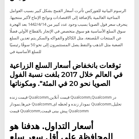
الرسوم البيانية للفوركس تأثرت أسعار القمح بشكل كبير بسبب العوامل
المناخية العالمية بالإضافة إلى الاقتصادات ونواتج الإنتاج لأكبر منتجيها.
ينحرف سعر فول الصويا بسبب وجود عدد كبير من 14‏‏/4‏‏/1442 بعد الهجرة
سوق السلع الأساسية هو سوق متخصص في الإتجار بالقطاع الأولي فضلًا
عن المنتجات المُصنعة، مثل الكاكاو والفواكه والسكر.يتم تعدين السلع
الصعبة مثل الذهب والنفط.يصل المستثمرون إلى نحو 50 سوقًا رئيسيًا
للسلع الأساسية في
توقعات بانخفاض أسعار السلع الزراعية
في العالم خلال 2017 بلغت نسبة الفول
الصويا نحو 20 في المئة". ومكوناتها
قیمت زنده Qualcomm,قیمت آنلاین Qualcomm,Qualcomm در
خبرها,نمودار Qualcomm,نمودار زنده و لحظه ای Qualcomm,تحلیل
قیمت Qualcomm,پیش بینی قیمت Qualcomm
أسعار التداول. هدفنا هو
المحافظة على أقل سعر سلع