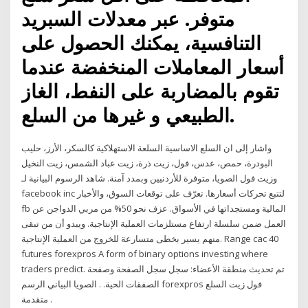
متوفر. عبر معدلات السبريد
التنافسية، يمكنك الحصول على
أسعار المعاملات المنخفضة عندما
تقوم بالمضاربة على النفط، الغاز
الطبيعي و غيرها من السلع.
واشار إلى ان السلع الاساسية السلعة الاستهلاكية كالسكر، الأرز، حليب
البودرة، حمص، عدس، فول، زيت ذرة، زيت عباد الشمس، زيت النخيل
وزيت فول الصويا، متوفرة للأردنيين وبمدد آمنة. شاهد الرسوم البيانية لـ
‎facebook inc‎ لتتبع تحركات أسعارها. تعرّف على توقعات السوق، والأخبار
‎fb‎ المالية ومستجداتها في الأسواق. عزف نحو 50% من مربي الدواجن عن
العمل ضمن سلسلة ارتفاع مستلزمات العملية الإنتاجية. ويبدو أن من تبقى
منهم يسير بخطى متسارعة للخروج من العملية الإنتاجية. Range cac 40
futures forexpros A form of binary options investing where
traders predict. تم تحديث منطقة الأعضاء: سجل سجل الصفحة وصفحة
الصفقات الحية. . الصويا البياني الرسم forexpros فول زيت السلع
متقدمة .