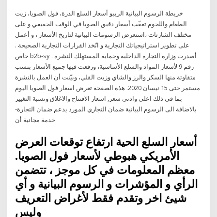
خريطة الرسوم البيانية الريبو أسعار السلع الذرة، فول الصويا، زيت
الطعام واللحوم تعقّب أسعار دقيق الصويا في الوقت الحقيقي و على
مختلف الشارتات ،استعرض الرسومات البيانية لتاريخ الأسعار ، و أعمل
على تطوير استراتيجياتك التجارية و اتّخذ القرارات التجارية الصحيحة .
خاص b2b-sy . أصدرت وزارة التجارة الداخلية وحماية المستهلك النشرة
رقم 9 لأسعار المواد والسلع الأساسية، ورفعت فيها جميع الأسعار بنسب
متفاوتة منها السكر والرز والشاي وزيت القلي، وبيّنت أن العمل بالنشرة
مستمر حتى 15 نيسان 2020. هذه الصفحة تعرض اسعار فول الصويا اليوم
بما في ذلك اعلى وادنى سعر, اسعار الافتتاح والاغلاق ونسبة التغيير
بالاضافة الى الرسوم البيانية ضمان التجاري المورد يدعم ضمان التجارة-
خدمة مجانية أن
أسعار السلع الحية ارتفاع توقعات العرض
الأمريكي هبوطي لأسعار فول الصويا.
معظم المعلومات في كل موجز ، تتضمن
الرأي و المؤشرات و الرسوم البيانية و أي
شيئ اخر وتقدم فقط لأغراض التعريف
وليس