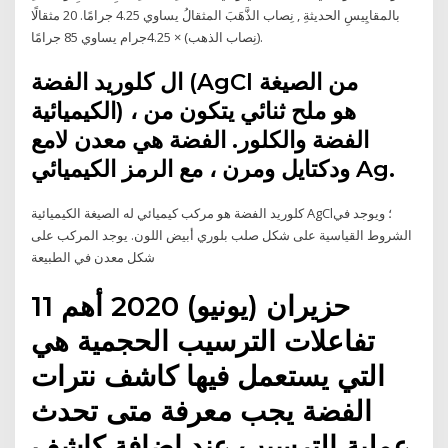
بالمقايِيسِ الحديثةِ , نِصاب الذَّهَبَ المثقالُ يساوي 4.25 جرامًا. 20 مثقالًا
(نِصاب الذهب) × 4.25جرام يساوي 85 جرامًا.
ال كلوريد الفضة (AgCl من الصيغة
الكيميائية) ، هو ملح ثنائي يتكون من
الفضة والكلور. الفضة هي معدن لامع
ودكتايل ومرن ، مع الرمز الكيميائي Ag.
كلوريد الفضة هو مركب كيميائي له الصيغة الكيميائية AgCl؛ ويوجد في
الشروط القياسية على شكل صلب بلوري أبيض اللون. يوجد المركب على
شكل معدن في الطبيعة
11 حزيران (يونيو) 2020 أهم
تفاعلات الترسيب الحجمية هي
التي يستعمل فيها كاشف نترات
الفضة يجب معرفة متى تحدث
عملية الترسيب عند إضافة كاشف