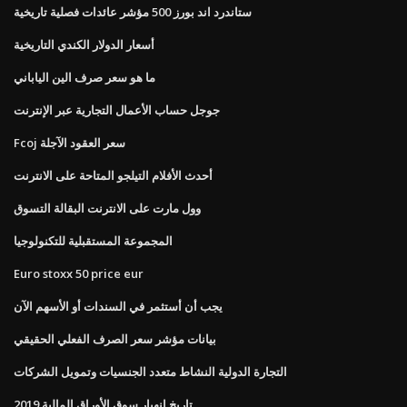
ستاندرد اند بورز 500 مؤشر عائدات فصلية تاريخية
أسعار الدولار الكندي التاريخية
ما هو سعر صرف الين الياباني
جوجل حساب الأعمال التجارية عبر الإنترنت
Fcoj سعر العقود الآجلة
أحدث الأفلام التيلجو المتاحة على الانترنت
وول مارت على الانترنت البقالة التسوق
المجموعة المستقبلية للتكنولوجيا
Euro stoxx 50 price eur
يجب أن أستثمر في السندات أو الأسهم الآن
بيانات مؤشر سعر الصرف الفعلي الحقيقي
التجارة الدولية النشاط متعدد الجنسيات وتمويل الشركات
تاريخ انهيار سوق الأوراق المالية 2019