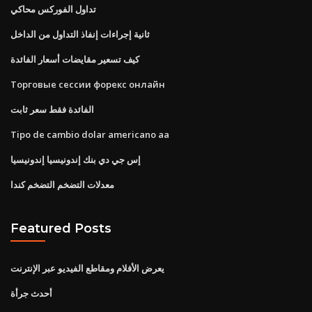
تداول الفوركس محاكي
ثانية إجراءات إنفاذ التداول من الداخل
كيف تسعير مقايضات أسعار الفائدة
Торговые сессии форекс онлайн
الفائدة فقط سعر ثابت
Tipo de cambio dolar americano aa
إس جي دي بنك إندونيسيا إندونيسيا
معدلات التضخم التضخم كندا
Featured Posts
يعرض الأفلام ومقاطع الفيديو عبر الإنترنت
أحدث جرأة