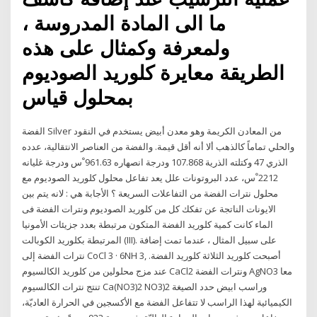
ما الى المادة المدروسة ،
ولمعرفة وكمثال على هذه
الطريقة معايرة كلوريد الصوديوم
بمحلول قياس
الفضة Silver من المعادن الكريمة وهو معدن أبيض يستخدم في النقود
والحلي تماماً كالذهب ألا أنه أقل قيمة. والفضة من العناصر الانتقالية، عدده
الذري 47 وكتلته الذرية 107.868 ودرجة انصهاره 961.63 ْس ودرجة غليانه
2212 ْس، عدد البروتونات علل يعد تفاعل محلول كلوريد الصوديوم مع
محلول نترات الفضة من التفاعلات السريعة ؟ الأجابة هي : لانه يتم بين
الايونات الناتجة عن تفكك كل من كلوريد الصوديوم ونترات الفضة فى
الماء كانت كمية كلوريد الفضة المتكون مرتبطة بعدد جزيئات الأمونيا
المرتبطة بكلوريد الكوبالت (III). على سبيل المثال ، عندما تمت إضافة
نترات الفضة إلى CoCl 3 · 6NH 3, أصبحت كلوريد الثلاثة كلوريد الفضة.
عند مزج محلولين من كلوريد الكالسيوم CaCl2 ونترات الفضة AgNO3 معا
تنتج نترات الكالسيوم Ca(NO3)2 NO3)2 وراسب ابيض حدد الصيغة
الكيميائية لهذا الراسب لا تتفاعل الفضة مع الأكسجين في الحرارة العاديّة،