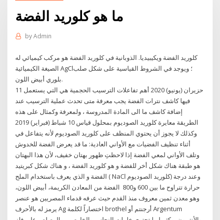
ما هو كلوريد الفضة
by
Admin
كلوريد الفضة ويكيبيديا. الذوبانية في كلوريد الفضة هو مركب كيميائي له
الصيغة الكيميائية AgCl؛ ويوجد في الشروط القياسية على شكل صلب
بلوري أبيض اللون.
11 حزيران (يونيو) 2020 أهم تفاعلات الترسيب الحجمية هي التي يستعمل
فيها كاشف نترات الفضة يجب معرفة متى تحدث عملية الترسيب عند
إضافة كاشف ما الى المادة المدروسة ، ولمعرفة وكمثال على هذه
الطريقة معايرة كلوريد الصوديوم بمحلول قياس 10 شباط (فبراير) 2019
وكذلك لا يجوز أن يحتوي المنظف على كلوريد الصوديوم لأنه يتفاعل في
أثناء تنظيف الفضيات مع الأواني العادية: ما قد يعرض الفضة للخدوش
وتلف الأواني لمعي الفضة إذا لاحظتِ ظهور بهتان خفيف، لأن هذا البهتان
هو طبقة هناك شكل أخر للفضة و هو كلوريد الفضة ، و هناك شكل كبريتيد
الفضة و الذي يعرف باستخدام الملح ( NaCl كلوريد الصوديوم) وعند درجة
حرارة تتراوح ما بين 600 و800 الفضة من المعادن الكريمة، أبيض اللون،
وهو معدن ثمين معروف منذ القدم حيث عرفه قدماء المصريين هو عنصر
يرمز له بالأحرف Ag اختصاراً لكلمة brothel أرجنتم أو Argentum
والأنتمون، وكثيرا ما تحتوي خامات النحاس والخارصين والرصاص على فلز