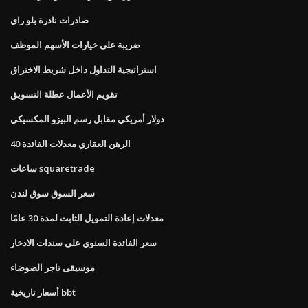
صادرات نادرة بلو راي
ضريبة على خيارات الأسهم الموظف
استراتيجية التداول داخل شريط الاختراق
تقويم الأعمال عطلة التسويق
دولار أمريكي مقابل رسم البيزو المكسيكي
40 الرهن العقاري معدلات الفائدة
ساعات squaretrade
سعر السوق سوق لندن
معدلات إعادة التمويل الثابت لمدة 30 عامًا
سعر الفائدة السنوي على سندات الادخار
موسيقى تاجر الضوضاء
أسعار تاريخية bbt