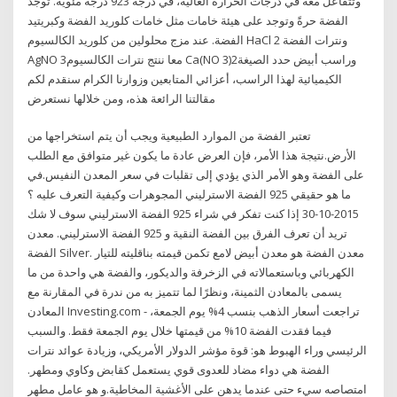
وتتفاعل معه في درجات الحرارة العاليّة، في درجة 923 درجةً مئوية. توجد
الفضة حرةً وتوجد على هيئة خامات مثل خامات كلوريد الفضة وكبريتيد
الفضة. عند مزج محلولين من كلوريد الكالسيوم HaCl 2 ونترات الفضة
AgNO 3معا ننتج نترات الكالسيوم Ca(NO 3)2وراسب أبيض حدد الصيغة
الكيميائية لهذا الراسب، أعزائي المتابعين وزوارنا الكرام سنقدم لكم
مقالتنا الرائعة هذه، ومن خلالها نستعرض
تعتبر الفضة من الموارد الطبيعية ويجب أن يتم استخراجها من
الأرض.نتيجة هذا الأمر، فإن العرض عادة ما يكون غير متوافق مع الطلب
على الفضة وهو الأمر الذي يؤدي إلى تقلبات في سعر المعدن النفيس.في
ما هو حقيقي 925 الفضة الاسترليني المجوهرات وكيفية التعرف عليه ؟
2015-10-30 إذا كنت تفكر في شراء 925 الفضة الاسترليني سوف لا شك
تريد أن تعرف الفرق بين الفضة النقية و 925 الفضة الاسترليني. معدن
الفضة Silver. معدن الفضة هو معدن أبيض لامع تكمن قيمته بناقليته للتيار
الكهربائي وباستعمالاته في الزخرفة والديكور، والفضة هي واحدة من ما
يسمى بالمعادن الثمينة، ونظرًا لما تتميز به من ندرة في المقارنة مع
المعادن Investing.com - تراجعت أسعار الذهب بنسب 4% يوم الجمعة،
فيما فقدت الفضة 10% من قيمتها خلال يوم الجمعة فقط. والسبب
الرئيسي وراء الهبوط هو: قوة مؤشر الدولار الأمريكي، وزيادة عوائد نترات
الفضة هي دواء مضاد للعدوى قوي يستعمل كقابض وكاوي ومطهر.
امتصاصه سيء حتى عندما يدهن على الأغشية المخاطية.و هو عامل مطهر