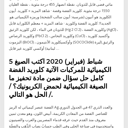
مائي فضى قابل للذوبان. نقطة انصهار 455 درجة مئوية ، نقطة الغليان
1550 درجة مئوية. كلوريد الفضة وفضة · شاهد المزيد » كلوريد. أيون
الكلوريد هو أنيون (شرسبة: أيون سالب الشحنة) ورمزه الكيميائى هو.
الجديد!!: كلوريد الفضة وكلوريد · شاهد المزيد » معظم الكلورايد قابل
للذوبان في الماء ، لكن كلوريد الزئبق (Hg 2 Cl 2) ، وكلوريد الفضة (AgCl) ،
وكلوريد الرصاص (PbCl 2) ، وكلوريد النحاس (CuCl) ، وأكسيد كلوريد
البزموت (BiOCl) ، وأوكسيكلوريد الأنتيمون (SOCOClide) والزئبق (ليرة
لبنانية) أوكسي كلوريد غير قابل …
5 شباط (فبراير) 2020 اكتب الصيغ
الكيميائية للمركبات الآتية كلوريد الفضة
كامل حل سؤال ضمن مادة تحفيز ما
الصيغة الكيميائية لحمض الكربونيك؟ /
الحل هو التالي /.
الفضة عنصر كيميائي له الرمز Ag والعدد الذري 47 في الجدول الدوري
للعناصر. الفضة من المعادن الكريمة، أبيض اللون، وهو معدن ثمين
معروف منذ القدم حيث عرفه قدماء المصريين والعرب والصينيون
واستخدموة في صناعة الحلي وفي الطب حِسابُ نِصابِ الذَّهَبِ والفضَّةِ