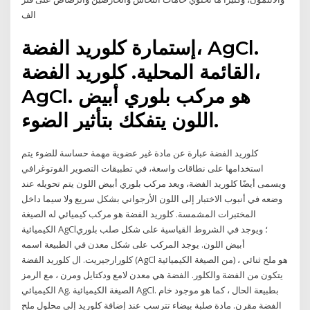
الف
إستمارة كلوريد الفضة، AgCl.
القائمة المحلية. كلوريد الفضة،
AgCl. هو مركب بلوري أبيض
اللون يتفكك بتأثير الضوء.
كلوريد الفضة عبارة عن مادة غير عضوية مهمة حساسة للضوء يتم
استخدامها على نطاقات واسعة، في تطبيقات التصوير الفوتوغرافي
ويسمى أيضًا كلوريد الفضة، ويعد مركب بلوري أبيض اللون يتم تحويله عند
وضعه في أنبوب الاختبار إلى اللون الأرجواني بشكل سريع ولا سيما داخل
المختبرات المشمسة. كلوريد الفضة هو مركب كيميائي له الصيغة
الكيميائية AgCl؛ ويوجد في الشروط القياسية على شكل صلب بلوري
أبيض اللون. يوجد المركب على شكل معدن في الطبيعة اسمه
كلورارجيريت. ال كلوريد الفضة (AgCl من الصيغة الكيميائية) ، هو ملح ثنائي
يتكون من الفضة والكلور. الفضة هي معدن لامع ودكتايل ومرن ، مع الرمز
الكيميائي Ag. الصيغة الكيميائية AgCl. بطبيعة الحال ، كما هو موجود خام
الفضة مقرن. مادة صلبة بيضاء تترسب عند إضافة كلوريد إلى محلول ملح